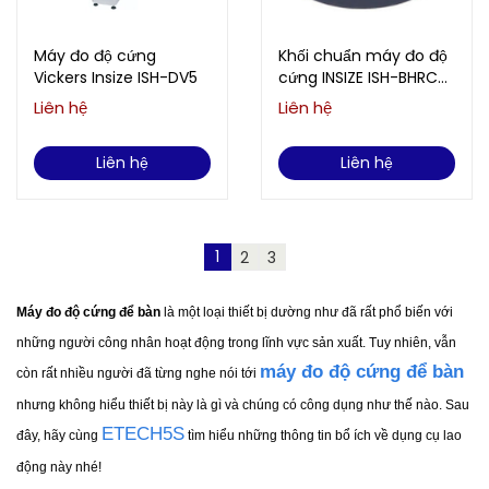
Máy đo độ cứng
Khối chuẩn máy đo độ
Vickers Insize ISH-DV5
cứng INSIZE ISH-BHRC3
(60-65HRC)
Liên hệ
Liên hệ
Liên hệ
Liên hệ
1
2
3
Máy đo độ cứng để bàn
là một loại thiết bị dường như đã rất phổ biến với
những người công nhân hoạt động trong lĩnh vực sản xuất. Tuy nhiên, vẫn
máy đo độ cứng để bàn
còn rất nhiều người đã từng nghe nói tới
nhưng không hiểu thiết bị này là gì và chúng có công dụng như thế nào. Sau
ETECH5S
đây, hãy cùng
tìm hiểu những thông tin bổ ích về dụng cụ lao
động này nhé!