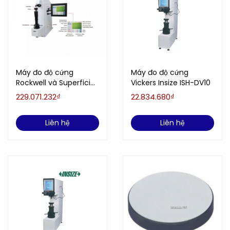
Máy đo độ cứng
Máy đo độ cứng
Rockwell và Superficial
Vickers Insize ISH-DV10
Rockwell INSIZE ISHR-
229.071.232₫
22.834.680₫
T600
Liên hệ
Liên hệ