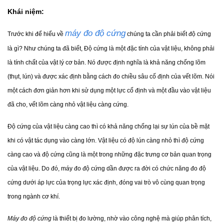
Khái niệm:
máy đo độ cứng
Trước khi để hiểu về 
 chúng ta cần phải biết độ cứng 
là gì? Như chúng ta đã biết, Độ cứng là một đặc tính của vật liệu, không phải 
là tính chất của vật lý cơ bản. Nó được định nghĩa là khả năng chống lõm 
(thụt, lún) và được xác định bằng cách đo chiều sâu cố định của vết lõm. Nói 
một cách đơn giản hơn khi sử dụng một lực cố định và một đầu vào vật liệu 
đã cho, vết lõm càng nhỏ vật liệu càng cứng.
Độ cứng của vật liệu càng cao thì có khả năng chống lại sự lún của bề mặt 
khi có vật tác dụng vào càng lớn. Vật liệu có độ lún càng nhỏ thì độ cứng 
càng cao và độ cứng cũng là một trong những đặc trưng cơ bản quan trọng 
của vật liệu. Do đó, máy đo độ cứng dần được ra đời có chức năng đo độ 
cứng dưới áp lực của trọng lực xác định, đóng vai trò vô cùng quan trọng 
trong ngành cơ khí.
Máy đo độ cứng 
là thiết bị đo lường, nhờ vào công nghệ mà giúp phân tích, 