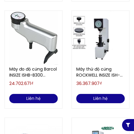
Máy đo độ cứng Barcol
Máy thử độ cứng
INSIZE ISHB-B300
ROCKWELL INSIZE ISH-
(0~100HBa (25~150
R150 (loại cơ)
24.702.671₫
36.367.907₫
HBW))
Liên hệ
Liên hệ