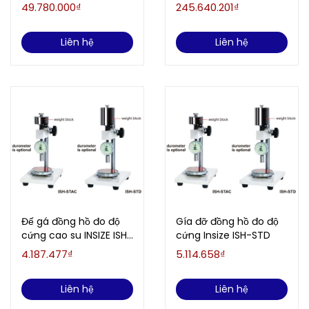
Insize ISH-MRD200
ISH-TDV1000A
49.780.000₫
245.640.201₫
Liên hệ
Liên hệ
Đế gá đồng hồ đo độ
Gía đỡ đồng hồ đo độ
cứng cao su INSIZE ISH-
cứng Insize ISH-STD
STAC
4.187.477₫
5.114.658₫
Liên hệ
Liên hệ