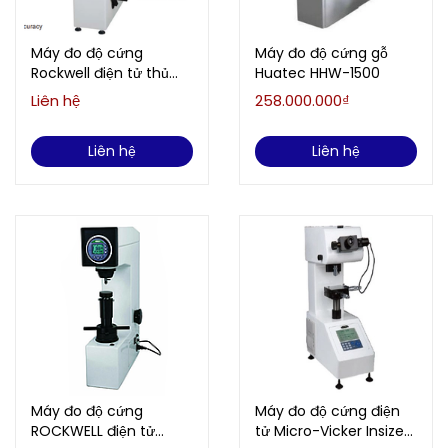
Máy đo độ cứng
Máy đo độ cứng gỗ
Rockwell điện tử thủ
Huatec HHW-1500
công Insize ISH-RD200
Liên hệ
258.000.000₫
ETECH VN
Liên hệ
Liên hệ
Máy đo độ cứng
Máy đo độ cứng điện
ROCKWELL điện tử
tử Micro-Vicker Insize