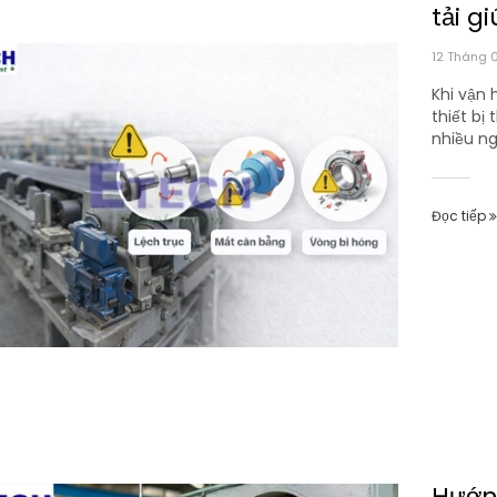
tải g
12 Tháng 
Khi vận 
thiết bị
nhiều ng
Đọc tiếp
Hướn