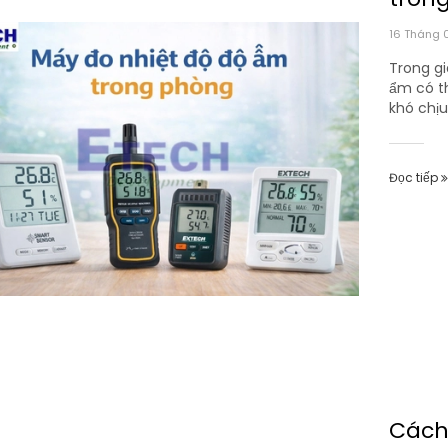
phò
16 Tháng 
Trong gi
ẩm có t
khó chịu
Đọc tiếp
Cách