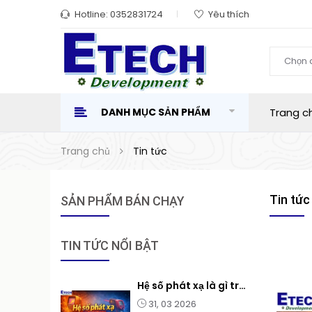
Hotline:
0352831724
Yêu thích
Chọn 
DANH MỤC SẢN PHẨM
Trang c
Trang chủ
Tin tức
Tin tức
SẢN PHẨM BÁN CHẠY
TIN TỨC NỔI BẬT
Hệ số phát xạ là gì trong đo nhiệt độ? Bảng hệ số và ảnh hưởng của hệ số phát xạ
31, 03 2026