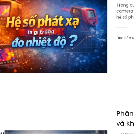
Trong qu
camera n
hệ số phá
Đọc tiếp
Phân 
và kh