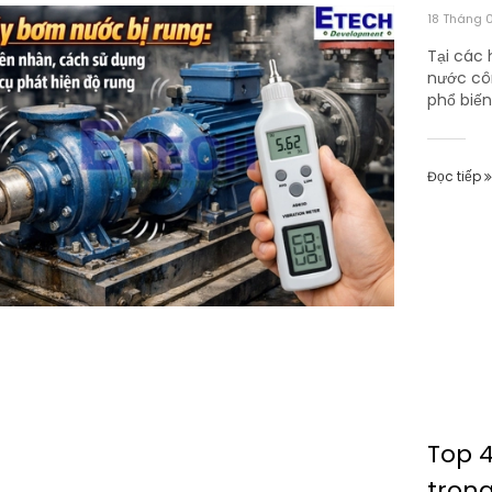
18 Tháng 
Tại các 
nước côn
phổ biến
Đọc tiếp
Top 
trong