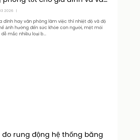
ng
03 2026
|
a đình hay văn phòng làm việc thì nhiệt độ và độ
hể ảnh hưởng đến sức khỏe con người, mệt mỏi
 dễ mắc nhiều loại b...
 đo rung động hệ thống băng