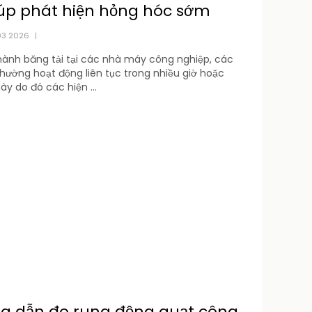
iúp phát hiện hỏng hóc sớm
03 2026
|
hành băng tải tại các nhà máy công nghiệp, các
 thường hoạt động liên tục trong nhiều giờ hoặc
ày do đó các hiện ...
g dẫn đo rung động quạt công