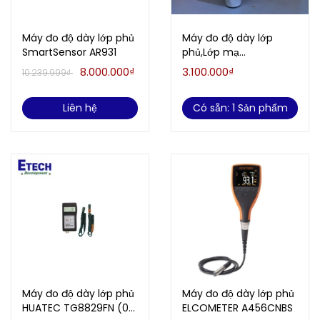
Máy đo độ dày lớp phủ
Máy đo độ dày lớp
SmartSensor AR931
phủ,Lớp mạ
SMARTSENSOR AR932
8.000.000₫
3.100.000₫
10.239.999₫
(từ tính và không từ
tính)
Liên hệ
Có sẵn: 1 Sản phẩm
Máy đo độ dày lớp phủ
Máy đo độ dày lớp phủ
HUATEC TG8829FN (0-
ELCOMETER A456CNBS