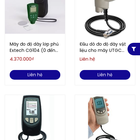
Máy đo độ dày lớp phủ
Đầu dò đo độ dày vật
Extech CG104 (0 đến
liệu cho máy UTGC
2000μm)
DeFelsko PosiTector
4.370.000₫
Liên hệ
PRBUTGC (1.00-125.00
mm)
Liên hệ
Liên hệ