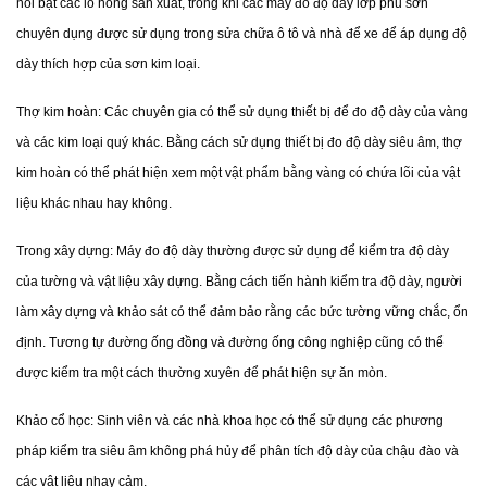
nổi bật các lỗ hổng sản xuất, trong khi các máy đo độ dày lớp phủ sơn 
chuyên dụng được sử dụng trong sửa chữa ô tô và nhà để xe để áp dụng độ 
dày thích hợp của sơn kim loại.
Thợ kim hoàn: Các chuyên gia có thể sử dụng thiết bị để đo độ dày của vàng 
và các kim loại quý khác. Bằng cách sử dụng thiết bị đo độ dày siêu âm, thợ 
kim hoàn có thể phát hiện xem một vật phẩm bằng vàng có chứa lõi của vật 
liệu khác nhau hay không.
Trong xây dựng: Máy đo độ dày thường được sử dụng để kiểm tra độ dày 
của tường và vật liệu xây dựng. Bằng cách tiến hành kiểm tra độ dày, người 
làm xây dựng và khảo sát có thể đảm bảo rằng các bức tường vững chắc, ổn 
định. Tương tự đường ống đồng và đường ống công nghiệp cũng có thể 
được kiểm tra một cách thường xuyên để phát hiện sự ăn mòn.
Khảo cổ học: Sinh viên và các nhà khoa học có thể sử dụng các phương 
pháp kiểm tra siêu âm không phá hủy để phân tích độ dày của chậu đào và 
các vật liệu nhạy cảm.