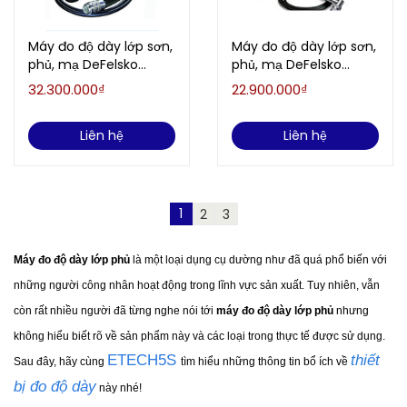
Máy đo độ dày lớp sơn,
Máy đo độ dày lớp sơn,
phủ, mạ DeFelsko
phủ, mạ DeFelsko
PosiTector 6000 F0S3
PosiTector 6000 F0S1
32.300.000₫
22.900.000₫
(0-1150 um, từ tính, vẽ
(0-1150 um, từ tính)
đồ thị)
Liên hệ
Liên hệ
1
2
3
Máy đo độ dày lớp phủ
là một loại dụng cụ dường như đã quá phổ biến với
những người công nhân hoạt động trong lĩnh vực sản xuất. Tuy nhiên, vẫn
còn rất nhiều người đã từng nghe nói tới
máy đo độ dày lớp phủ
nhưng
không hiểu biết rõ về sản phẩm này và các loại trong thực tế được sử dụng.
ETECH5S
thiết
Sau đây, hãy cùng
tìm hiểu những thông tin bổ ích về
bị đo độ dày
này nhé!