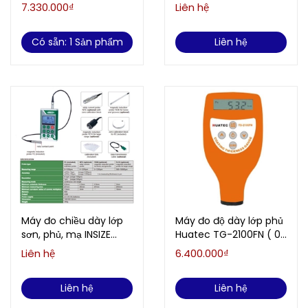
1250um, từ tính và
7.330.000₫
Liên hệ
không từ tính)
Có sẵn: 1 Sản phẩm
Liên hệ
Máy đo chiều dày lớp
Máy đo độ dày lớp phủ
sơn, phủ, mạ INSIZE
Huatec TG-2100FN ( 0-
9501-1200 (0-1250µm,
1250um, không dấn
Liên hệ
6.400.000₫
đầu đo từ tính)
điện, không từ tính)
Liên hệ
Liên hệ