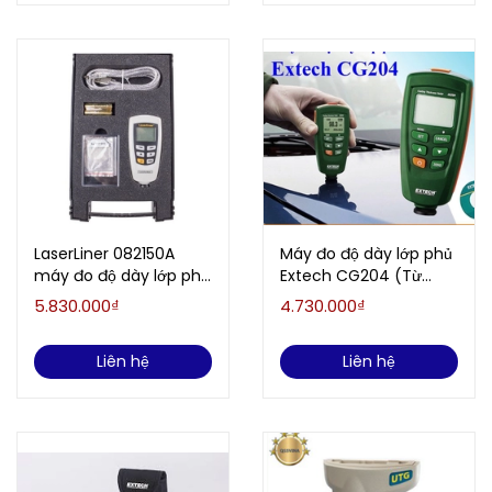
LaserLiner 082150A
Máy đo độ dày lớp phủ
máy đo độ dày lớp phủ
Extech CG204 (Từ
từ tính, không từ tính
tính, không từ tính)
5.830.000₫
4.730.000₫
Liên hệ
Liên hệ