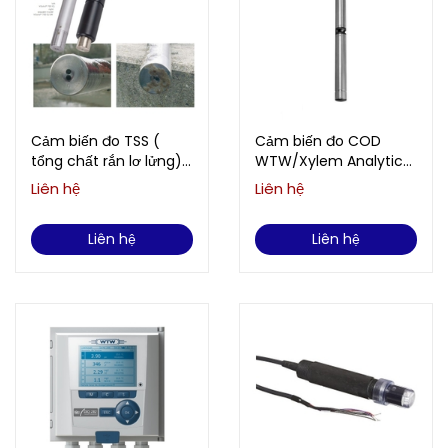
Cảm biến đo TSS (
Cảm biến đo COD
tổng chất rắn lơ lửng)
WTW/Xylem Analytics
WTW/Xylem Analytics
UV 705 IQ SAC
Liên hệ
Liên hệ
ViSolid® 700 IQ
Liên hệ
Liên hệ