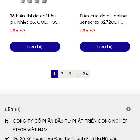
Bộ hiển thị đa chỉ tiêu
Điện cực đo pH online
pH, Nhiệt độ, COD, TSS,
Sensorex S272CDTC
NH4+ WTW/Xylem
(Bù nhiệt độ, 0-14pH,
Liên hệ
Liên hệ
Analytics DIQ/S 284-EF
Ngâm hoặc lắp đường
ống)
Liên hệ
Liên hệ
1
2
3
...
24
LIÊN HỆ
CÔNG TY CỔ PHẦN ĐẦU TƯ PHÁT TRIỂN CÔNG NGHIỆP
ETECH VIỆT NAM
Do Sở Kế Hoạch và Đầu Tư Thành Phố Hà Nội cấp