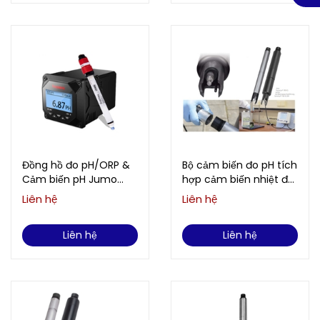
Đồng hồ đo pH/ORP &
Bộ cảm biến đo pH tích
Cảm biến pH Jumo
hợp cảm biến nhiệt độ
SUPMEA SUP-PH6.0 &
WTW/Xylem Analytics
Liên hệ
Liên hệ
SUP-PH5022
SensoLyt® 700 IQ
Liên hệ
Liên hệ