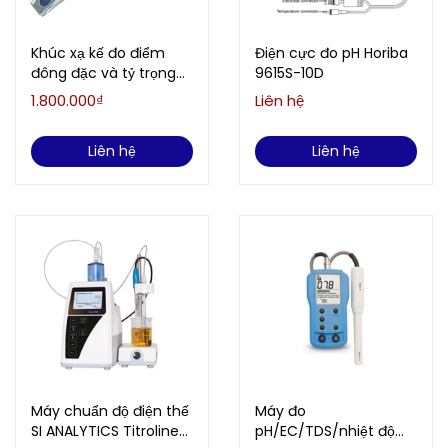
Khúc xạ kế đo điểm
Điện cực đo pH Horiba
đông đặc và tỷ trọng
9615S-10D
của Axit acquy EXTECH
1.800.000₫
Liên hệ
RF41
Liên hệ
Liên hệ
Máy chuẩn độ điện thế
Máy đo
SI ANALYTICS Titroline
pH/EC/TDS/nhiệt độ