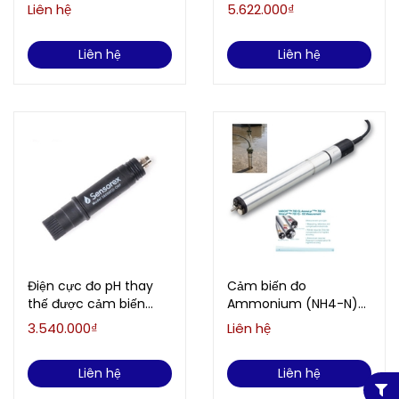
5000
cầm tay HANNA HI9811-
Liên hệ
5.622.000₫
51 (0.0 to 14.0 pH)
Liên hệ
Liên hệ
Điện cực đo pH thay
Cảm biến đo
thế được cảm biến
Ammonium (NH4-N)
Sensorex S8000CD (0-
WTW/Xylem Analytics
3.540.000₫
Liên hệ
14pH) SENSOREX
AmmoLyt®Plus 700 IQ
S8000CD
Liên hệ
Liên hệ