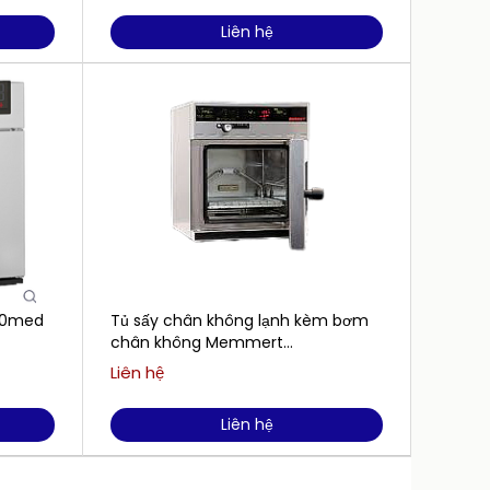
Liên hệ
50med
Tủ sấy chân không lạnh kèm bơm
Tủ sấ
chân không Memmert
không
VO200cool+PMP (29L)
Liên hệ
Liên h
Liên hệ