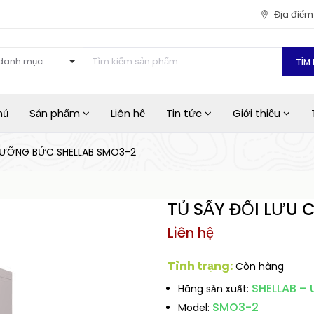
Địa điể
danh mục
TÌM 
hủ
Sản phẩm
Liên hệ
Tin tức
Giới thiệu
CƯỠNG BỨC SHELLAB SMO3-2
TỦ SẤY ĐỐI LƯU
Liên hệ
Tình trạng:
Còn hàng
SHELLAB –
Hãng sản xuất:
SMO3-2
Model: