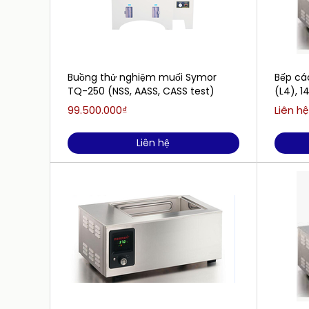
Buồng thử nghiệm muối Symor
Bếp cá
TQ-250 (NSS, AASS, CASS test)
(L4), 1
99.500.000₫
Liên hệ
Liên hệ