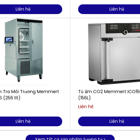
Liên hệ
Liên hệ
m Tra Môi Trường Memmert
Tủ ấm CO2 Memmert ICO1
 (256 lít)
(156L)
Liên hệ
Liên hệ
Liên hệ
Xem tất cả sản phẩm tương tự