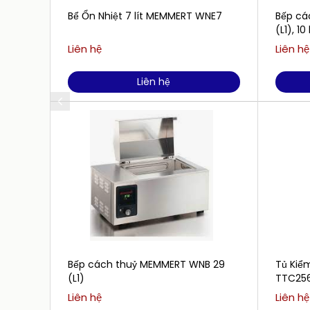
Bể Ổn Nhiệt 7 lít MEMMERT WNE7
Bếp cá
(L1), 10 
Liên hệ
Liên hệ
Liên hệ
Bếp cách thuỷ MEMMERT WNB 29
Tủ Kiể
(L1)
TTC256 
Liên hệ
Liên hệ