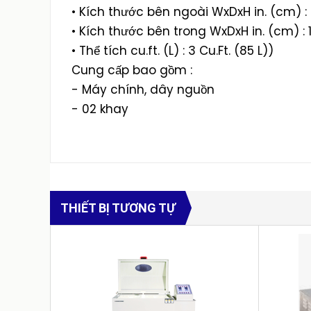
• Kích thước bên ngoài WxDxH in. (cm) : 2
• Kích thước bên trong WxDxH in. (cm) : 16.
• Thể tích cu.ft. (L) : 3 Cu.Ft. (85 L))
Cung cấp bao gồm :
- Máy chính, dây nguồn
- 02 khay
THIẾT BỊ TƯƠNG TỰ