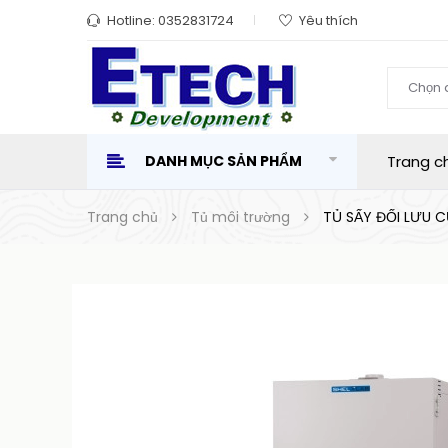
Hotline:
0352831724
Yêu thích
Chọn 
DANH MỤC SẢN PHẨM
Trang c
Trang chủ
Tủ môi trường
TỦ SẤY ĐỐI LƯU 