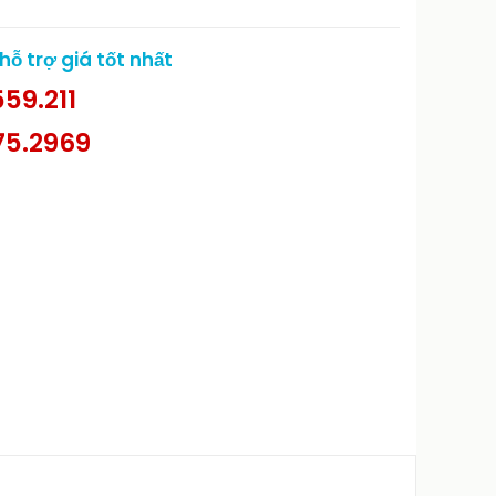
ỗ trợ giá tốt nhất
59.211
75.2969