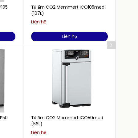
P105
Tủ ấm CO2 Memmert ICO105med
Tủ sấ
(107L)
không 
Liên hệ
Liên h
Liên hệ
P50
Tủ ấm CO2 Memmert ICO50med
Tủ sấ
(56L)
không
Liên hệ
Liên h