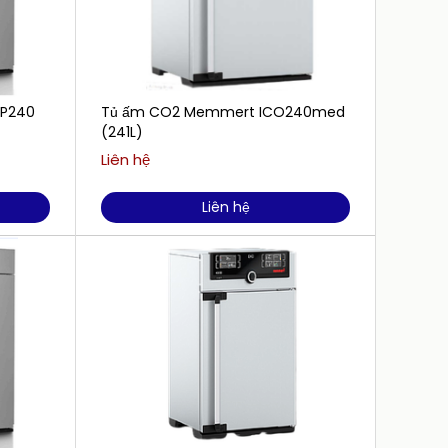
CP240
Tủ ấm CO2 Memmert ICO240med
Tủ sấ
(241L)
chân 
+ PMP
Liên hệ
Liên h
Liên hệ