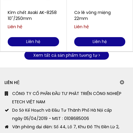
Kìm chết Asaki AK-8258
Cờ lê vòng miệng
10''/250mm
22mm
Liên hệ
Liên hệ
Liên hệ
Liên hệ
Xem tất cả sản phẩm tương tự
LIÊN HỆ
CÔNG TY CỔ PHẦN ĐẦU TƯ PHÁT TRIỂN CÔNG NGHIỆP
ETECH VIỆT NAM
Do Sở Kế Hoạch và Đầu Tư Thành Phố Hà Nội cấp
ngày 05/04/2019 - MST : 0108685006
Văn phòng đại diện: Số 44, Lô 7, Khu Đô Thị Đền Lừ 2,