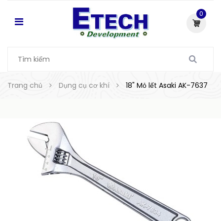
0
Trang chủ
Dụng cụ cơ khí
18" Mỏ lết Asaki AK-7637