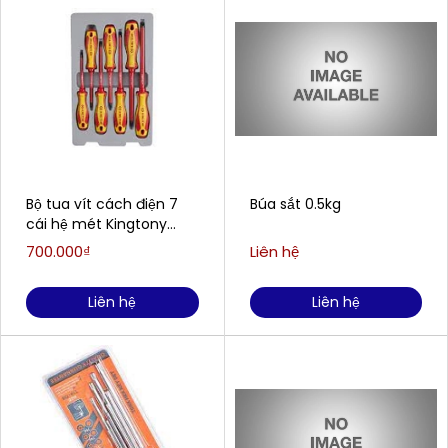
Bộ tua vít cách điện 7
Búa sắt 0.5kg
cái hệ mét Kingtony
30617MR
700.000₫
Liên hệ
Liên hệ
Liên hệ