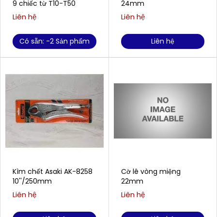
9 chiếc từ T10-T50
24mm
Liên hệ
Liên hệ
Có sẵn: -2 Sản phẩm
Liên hệ
Kìm chết Asaki AK-8258
Cờ lê vòng miệng
10''/250mm
22mm
Liên hệ
Liên hệ