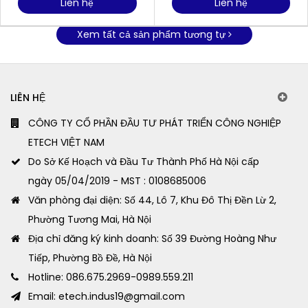
Liên hệ
Liên hệ
Xem tất cả sản phẩm tương tự
LIÊN HỆ
CÔNG TY CỔ PHẦN ĐẦU TƯ PHÁT TRIỂN CÔNG NGHIỆP
ETECH VIỆT NAM
Do Sở Kế Hoạch và Đầu Tư Thành Phố Hà Nội cấp
ngày 05/04/2019 - MST : 0108685006
Văn phòng đại diện: Số 44, Lô 7, Khu Đô Thị Đền Lừ 2,
Phường Tương Mai, Hà Nội
Địa chỉ đăng ký kinh doanh: Số 39 Đường Hoàng Như
Tiếp, Phường Bồ Đề, Hà Nội
Hotline: 086.675.2969-0989.559.211
Email: etech.indus19@gmail.com