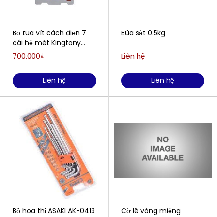
Bộ tua vít cách điện 7
Búa sắt 0.5kg
cái hệ mét Kingtony
30617MR
700.000₫
Liên hệ
Liên hệ
Liên hệ
Bộ hoa thị ASAKI AK-0413
Cờ lê vòng miệng