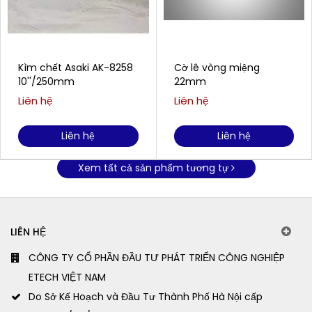
Kìm chết Asaki AK-8258
Cờ lê vòng miệng
10''/250mm
22mm
Liên hệ
Liên hệ
Liên hệ
Liên hệ
Xem tất cả sản phẩm tương tự
LIÊN HỆ
CÔNG TY CỔ PHẦN ĐẦU TƯ PHÁT TRIỂN CÔNG NGHIỆP
ETECH VIỆT NAM
Do Sở Kế Hoạch và Đầu Tư Thành Phố Hà Nội cấp