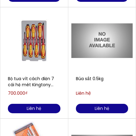
Bộ tua vít cách điện 7
Búa sắt 0.5kg
cái hệ mét Kingtony
30617MR
700.000₫
Liên hệ
Liên hệ
Liên hệ