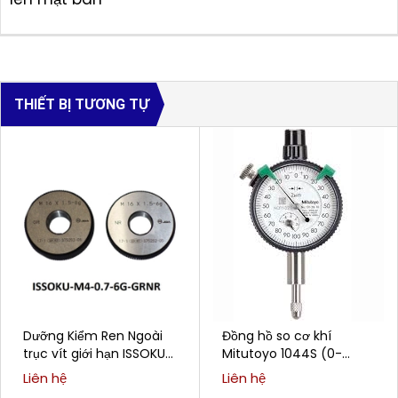
THIẾT BỊ TƯƠNG TỰ
Dưỡng Kiểm Ren Ngoài
Đồng hồ so cơ khí
trục vít giới hạn ISSOKU
Mitutoyo 1044S (0-
M4-0.7-6G-GRNR
5mm/0.01mm)
Liên hệ
Liên hệ