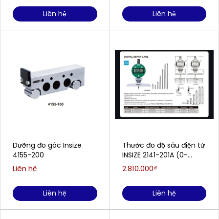
Liên hệ
Liên hệ
Dưỡng đo góc Insize
Thước đo độ sâu điện tử
4155-200
INSIZE 2141-201A (0-
300mm/0-12)
Liên hệ
2.810.000₫
Liên hệ
Liên hệ