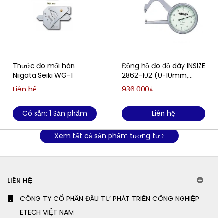
Thước đo mối hàn
Đồng hồ đo độ dày INSIZE
Niigata Seiki WG-1
2862-102 (0-10mm,
0.05mm)
Liên hệ
936.000₫
Có sẵn: 1 Sản phẩm
Liên hệ
Xem tất cả sản phẩm tương tự
LIÊN HỆ
CÔNG TY CỔ PHẦN ĐẦU TƯ PHÁT TRIỂN CÔNG NGHIỆP
ETECH VIỆT NAM