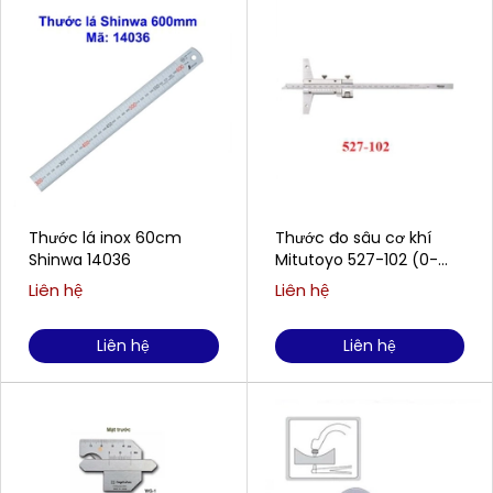
Thước lá inox 60cm
Thước đo sâu cơ khí
Shinwa 14036
Mitutoyo 527-102 (0-
200mm / 0.02mm)
Liên hệ
Liên hệ
Liên hệ
Liên hệ