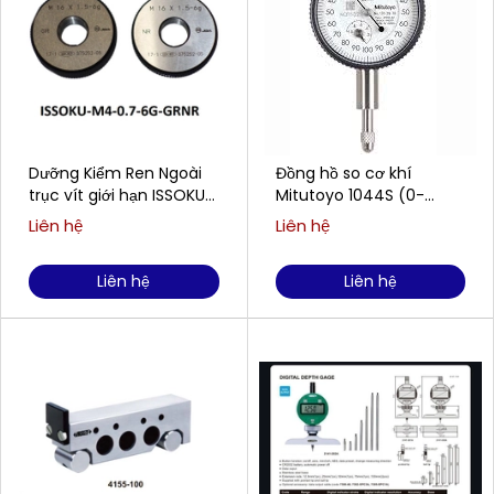
Dưỡng Kiểm Ren Ngoài
Đồng hồ so cơ khí
trục vít giới hạn ISSOKU
Mitutoyo 1044S (0-
M4-0.7-6G-GRNR
5mm/0.01mm)
Liên hệ
Liên hệ
Liên hệ
Liên hệ