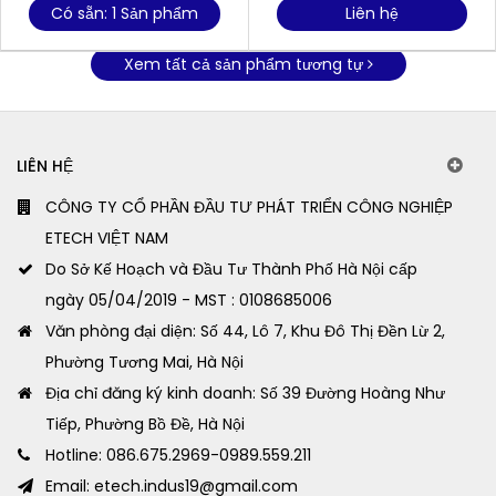
Có sẵn: 1 Sản phẩm
Liên hệ
Xem tất cả sản phẩm tương tự
LIÊN HỆ
CÔNG TY CỔ PHẦN ĐẦU TƯ PHÁT TRIỂN CÔNG NGHIỆP
ETECH VIỆT NAM
Do Sở Kế Hoạch và Đầu Tư Thành Phố Hà Nội cấp
ngày 05/04/2019 - MST : 0108685006
Văn phòng đại diện: Số 44, Lô 7, Khu Đô Thị Đền Lừ 2,
Phường Tương Mai, Hà Nội
Địa chỉ đăng ký kinh doanh: Số 39 Đường Hoàng Như
Tiếp, Phường Bồ Đề, Hà Nội
Hotline: 086.675.2969-0989.559.211
Email: etech.indus19@gmail.com