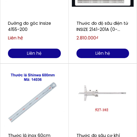
Dưỡng đo góc Insize
Thước đo độ sâu điện tử
4155-200
INSIZE 2141-201A (0-
300mm/0-12)
Liên hệ
2.810.000₫
Liên hệ
Liên hệ
Thước lá inox 60cm
Thước đo sâu cơ khí