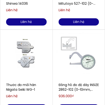
Shinwa 14036
Mitutoyo 527-102 (0-
200mm / 0.02mm)
Liên hệ
Liên hệ
Liên hệ
Liên hệ
Thước đo mối hàn
Đồng hồ đo độ dày INSIZE
Niigata Seiki WG-1
2862-102 (0-10mm,
0.05mm)
Liên hệ
936.000₫