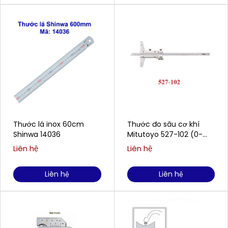
Thước lá inox 60cm
Thước đo sâu cơ khí
Shinwa 14036
Mitutoyo 527-102 (0-
200mm / 0.02mm)
Liên hệ
Liên hệ
Liên hệ
Liên hệ