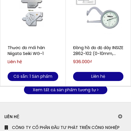
Thước đo mối hàn
Đồng hồ đo độ dày INSIZE
Niigata Seiki WG-1
2862-102 (0-10mm,
0.05mm)
Liên hệ
936.000₫
Có sẵn: 1 Sản phẩm
Liên hệ
Xem tất cả sản phẩm tương tự
LIÊN HỆ
CÔNG TY CỔ PHẦN ĐẦU TƯ PHÁT TRIỂN CÔNG NGHIỆP