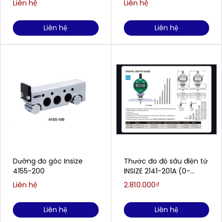
Liên hệ
Liên hệ
Liên hệ
Liên hệ
Dưỡng đo góc Insize
Thước đo độ sâu điện tử
4155-200
INSIZE 2141-201A (0-
300mm/0-12)
Liên hệ
2.810.000₫
Liên hệ
Liên hệ