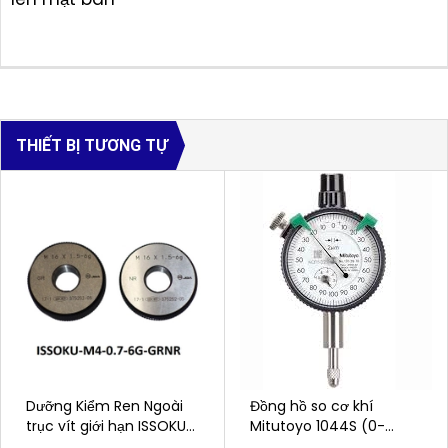
THIẾT BỊ TƯƠNG TỰ
Dưỡng Kiểm Ren Ngoài
Đồng hồ so cơ khí
trục vít giới hạn ISSOKU
Mitutoyo 1044S (0-
M4-0.7-6G-GRNR
5mm/0.01mm)