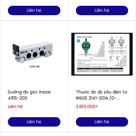
Liên hệ
Liên hệ
Dưỡng đo góc Insize
Thước đo độ sâu điện tử
4155-200
INSIZE 2141-201A (0-
300mm/0-12)
Liên hệ
2.810.000₫
Liên hệ
Liên hệ