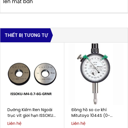
lên mặt bàn
THIẾT BỊ TƯƠNG TỰ
Dưỡng Kiểm Ren Ngoài
Đồng hồ so cơ khí
trục vít giới hạn ISSOKU
Mitutoyo 1044S (0-
M4-0.7-6G-GRNR
5mm/0.01mm)
Liên hệ
Liên hệ