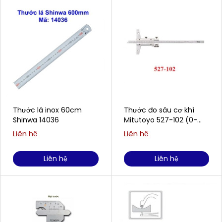
Thước lá inox 60cm
Thước đo sâu cơ khí
Shinwa 14036
Mitutoyo 527-102 (0-
200mm / 0.02mm)
Liên hệ
Liên hệ
Liên hệ
Liên hệ