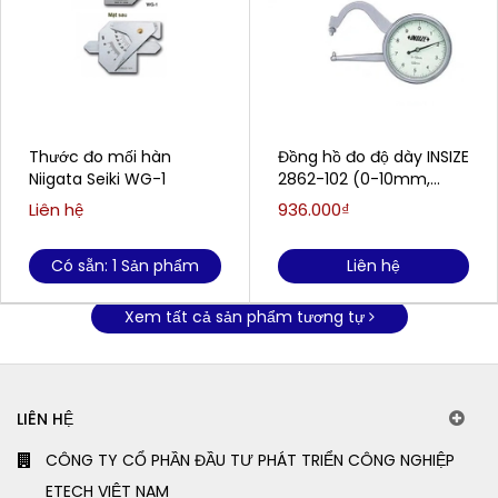
Thước đo mối hàn
Đồng hồ đo độ dày INSIZE
Niigata Seiki WG-1
2862-102 (0-10mm,
0.05mm)
Liên hệ
936.000₫
Có sẵn: 1 Sản phẩm
Liên hệ
Xem tất cả sản phẩm tương tự
LIÊN HỆ
CÔNG TY CỔ PHẦN ĐẦU TƯ PHÁT TRIỂN CÔNG NGHIỆP
ETECH VIỆT NAM