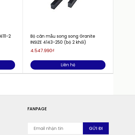
111-2
Bộ căn mẫu song song Granite
Bộ căn
INSIZE 4143-250 (bộ 2 khối)
(50-75
4.547.990₫
8.215.
Liên hệ
FANPAGE