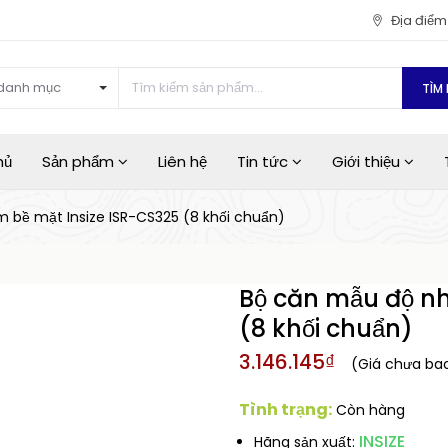
Địa điể
danh mục
TÌM 
hủ
Sản phẩm
Liên hệ
Tin tức
Giới thiệu
 bề mặt Insize ISR-CS325 (8 khối chuẩn)
Bộ căn mẫu độ n
(8 khối chuẩn)
3.146.145₫
(Giá chưa ba
Tình trạng:
Còn hàng
INSIZE
Hãng sản xuất: