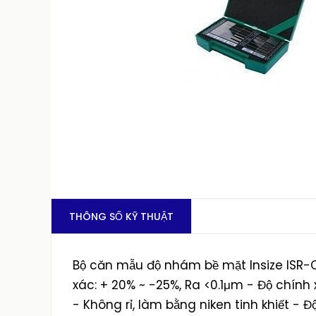
THÔNG SỐ KỸ THUẬT
Bộ căn mẫu độ nhám bề mặt Insize ISR-C
xác: + 20% ~ -25%, Ra <0.1μm - Độ chính 
- Không rỉ, làm bằng niken tinh khiết - Độ n