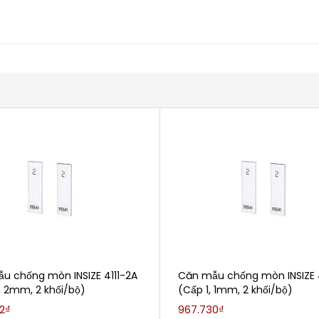
u chống mòn INSIZE 4111-2A
Căn mẫu chống mòn INSIZE 41
, 2mm, 2 khối/bộ)
(Cấp 1, 1mm, 2 khối/bộ)
2₫
967.730₫