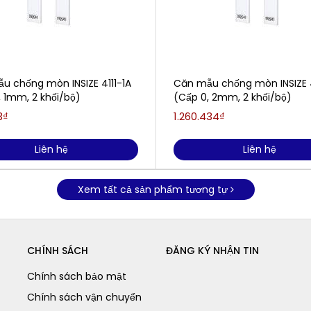
u chống mòn INSIZE 4111-1A
Căn mẫu chống mòn INSIZE 4
, 1mm, 2 khối/bộ)
(Cấp 0, 2mm, 2 khối/bộ)
3₫
1.260.434₫
Liên hệ
Liên hệ
Xem tất cả sản phẩm tương tự
CHÍNH SÁCH
ĐĂNG KÝ NHẬN TIN
Chính sách bảo mật
Chính sách vận chuyển