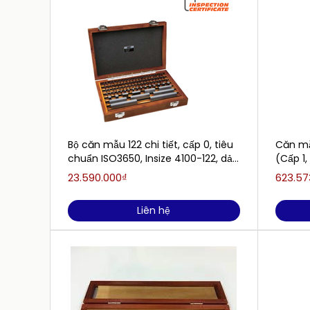
Bộ căn mẫu 122 chi tiết, cấp 0, tiêu
Căn mẫ
chuẩn ISO3650, Insize 4100-122, dải
(Cấp 1,
đo: 1.0005-100mm
23.590.000₫
623.57
Liên hệ