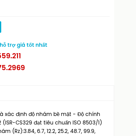
ỗ trợ giá tốt nhất
59.211
75.2969
và xác định độ nhám bề mặt - Độ chính
32 (ISR-CS329 đạt tiêu chuẩn ISO 8503/1)
m (Rz):3.84, 6.7, 12.2, 25.2, 48.7, 99.9,