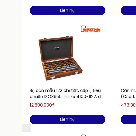
Liên hệ
Bộ căn mẫu 122 chi tiết, cấp 1, tiêu
Căn mẫ
chuẩn ISO3650, Insize 4100-1122, dải
(Cấp 1,
đo: 1.0005-100mm
12.800.000₫
473.30
Liên hệ