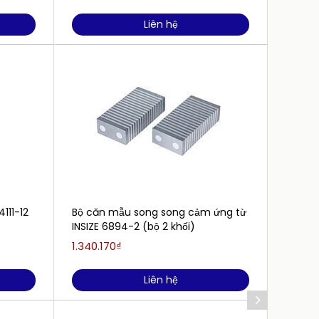
Liên hệ
111-12
Bộ căn mẫu song song cảm ứng từ
Bộ căn
INSIZE 6894-2 (bộ 2 khối)
3005 (
1.340.170₫
6.464.
Liên hệ