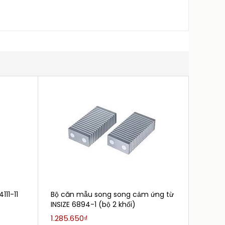
11-11
Bộ căn mẫu song song cảm ứng từ
Bộ căn 
INSIZE 6894-1 (bộ 2 khối)
4107-1
1.285.650₫
5.001.