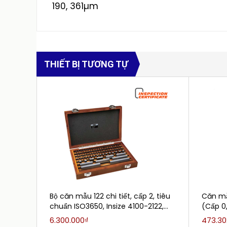
190, 361µm
THIẾT BỊ TƯƠNG TỰ
Bộ căn mẫu 122 chi tiết, cấp 2, tiêu
Căn mẫ
chuẩn ISO3650, Insize 4100-2122,
(Cấp 0
dải đo: 1.0005-100mm
6.300.000₫
473.30