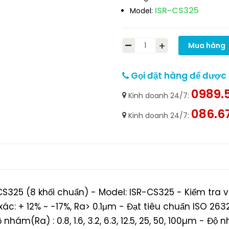
ISR-CS325
Model:
-
+
Mua hàng
Gọi đặt hàng để được h
0989.5
Kinh doanh 24/7:
086.6
Kinh doanh 24/7:
S325 (8 khối chuẩn) - Model: ISR-CS325 - Kiểm tra 
xác: + 12% ~ -17%, Ra> 0.1μm - Đạt tiêu chuẩn ISO 26
hám(Ra) : 0.8, 1.6, 3.2, 6.3, 12.5, 25, 50, 100µm - Độ nhá