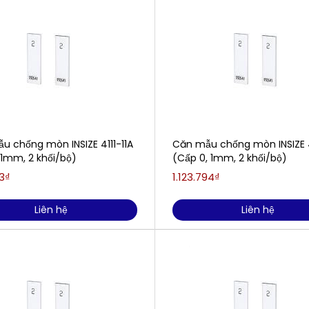
u chống mòn INSIZE 4111-11A
Căn mẫu chống mòn INSIZE 4
 1mm, 2 khối/bộ)
(Cấp 0, 1mm, 2 khối/bộ)
3₫
1.123.794₫
Liên hệ
Liên hệ