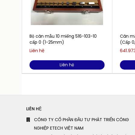
Bộ căn mẫu 10 miếng 516-103-10
Căn mẫ
cấp 0 (1-25mm)
(Cấp 0
Liên hệ
641.97
Liên hệ
LIÊN HỆ
CÔNG TY CỔ PHẦN ĐẦU TƯ PHÁT TRIỂN CÔNG
NGHIỆP ETECH VIỆT NAM