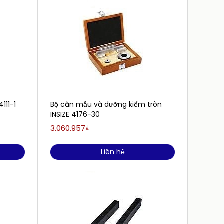
111-1
Bộ căn mẫu và dưỡng kiểm tròn
Bộ căn
INSIZE 4176-30
(25-50
3.060.957₫
7.254.
Liên hệ