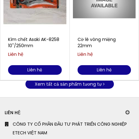
Kìm chết Asaki AK-8258
Cờ lê vòng miệng
10''/250mm
22mm
Liên hệ
Liên hệ
Liên hệ
Liên hệ
Xem tất cả sản phẩm tương tự
LIÊN HỆ
CÔNG TY CỔ PHẦN ĐẦU TƯ PHÁT TRIỂN CÔNG NGHIỆP
ETECH VIỆT NAM