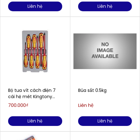
Liên hệ
Liên hệ
Bộ tua vít cách điện 7
Búa sắt 0.5kg
cái hệ mét Kingtony
30617MR
700.000₫
Liên hệ
Liên hệ
Liên hệ