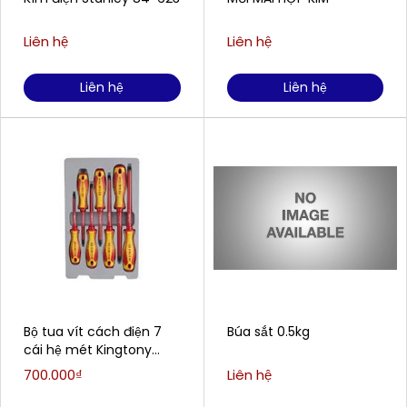
Liên hệ
Liên hệ
Liên hệ
Liên hệ
Bộ tua vít cách điện 7
Búa sắt 0.5kg
cái hệ mét Kingtony
30617MR
700.000₫
Liên hệ