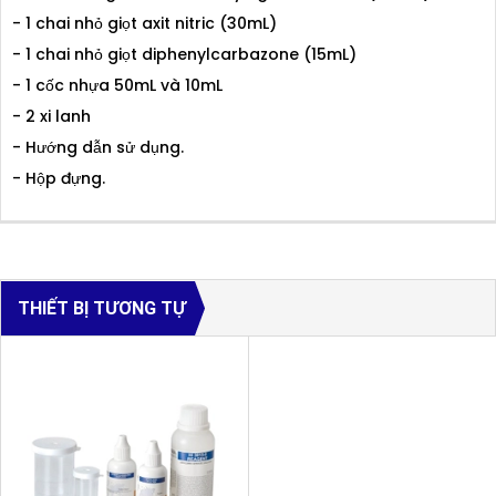
- 1 chai nhỏ giọt axit nitric (30mL)
- 1 chai nhỏ giọt diphenylcarbazone (15mL)
- 1 cốc nhựa 50mL và 10mL
- 2 xi lanh
- Hướng dẫn sử dụng.
- Hộp đựng.
THIẾT BỊ TƯƠNG TỰ