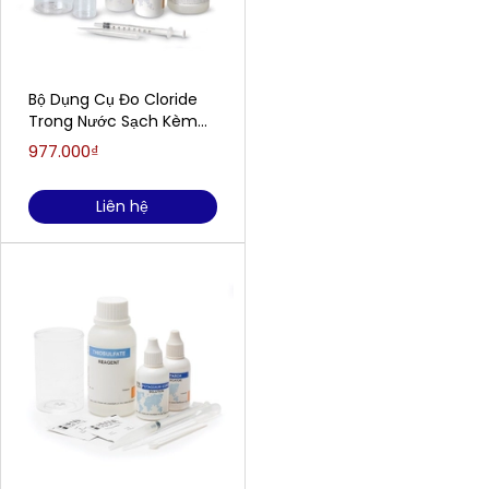
Bộ Dụng Cụ Đo Cloride
Trong Nước Sạch Kèm
Thuốc Thử Cho 100 Lần
977.000₫
HANNA HI3815
Liên hệ