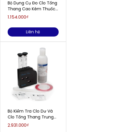
Bộ Dụng Cụ Đo Clo Tổng
Thang Cao Kèm Thuốc
Thử Cho 100 Lần Đo
1.154.000₫
HANNA HI38023
Liên hệ
Bộ Kiểm Tra Clo Dư Và
Clo Tổng Thang Trung
Kèm Thuốc Thử 100 lần
2.931.000₫
đo HANNA HI38020