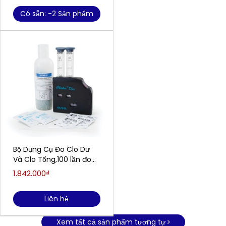
Có sẵn: -2 Sản phẩm
Bộ Dụng Cụ Đo Clo Dư
Và Clo Tổng,100 lần đo
mỗi loại HANNA HI38017
1.842.000₫
Liên hệ
Xem tất cả sản phẩm tương tự