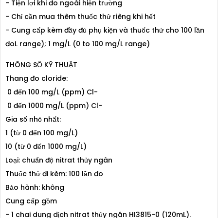
- Tiện lợi khi đo ngoài hiện trường
- Chỉ cần mua thêm thuốc thử riêng khi hết
- Cung cấp kèm đầy đủ phụ kiện và thuốc thử cho 100 lần
đoL range); 1 mg/L (0 to 100 mg/L range)
THÔNG SỐ KỸ THUẬT
Thang đo cloride:
0 đến 100 mg/L (ppm) Cl-
0 đến 1000 mg/L (ppm) Cl-
Gia số nhỏ nhất:
1 (từ 0 đến 100 mg/L)
10 (từ 0 đến 1000 mg/L)
Loại: chuẩn độ nitrat thủy ngân
Thuốc thử đi kèm: 100 lần đo
Bảo hành: không
Cung cấp gồm
- 1 chai dung dịch nitrat thủy ngân HI3815-0 (120mL).