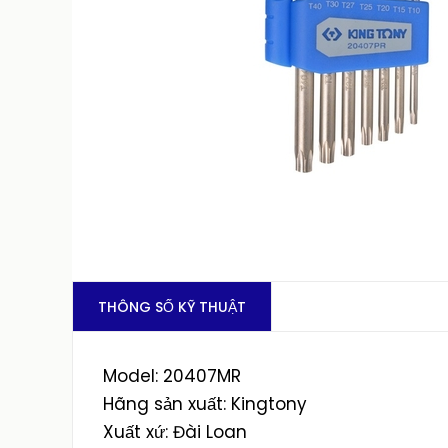
THÔNG SỐ KỸ THUẬT
Model: 20407MR
Hãng sản xuất: Kingtony
Xuất xứ: Đài Loan