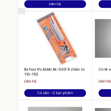
Liên hệ
Bộ hoa thị ASAKI AK-0413 9 chiếc từ
Cờ lê 
T10-T50
Liên hệ
Liên hệ
Có sẵn: -2 Sản phẩm