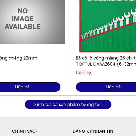
vòng miệng 22mm
Bộ cờ lê vòng miệng 26 chi t
TOPTUL GAAA2604 (6-32
Liên hệ
Liên hệ
Liên hệ
Xem tất cả sản phẩm tương tự
CHÍNH SÁCH
ĐĂNG KÝ NHẬN TIN