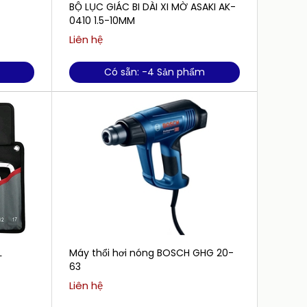
BỘ LỤC GIÁC BI DÀI XI MỜ ASAKI AK-
BÚA TẠ
0410 1.5-10MM
Liên hệ
Liên h
Có sẵn: -4 Sản phẩm
Máy thổi hơi nóng BOSCH GHG 20-
Tô vít
63
806
Liên hệ
Liên h