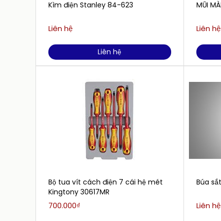
Kìm điện Stanley 84-623
MŨI MÀ
Liên hệ
Liên hệ
Liên hệ
Bộ tua vít cách điện 7 cái hệ mét
Búa sắt
Kingtony 30617MR
700.000₫
Liên hệ