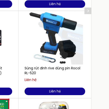
Liên hệ
ết
Súng rút đinh rive dùng pin Rocol
Kìm c
)
RL-520
Liên hệ
Liên h
Liên hệ