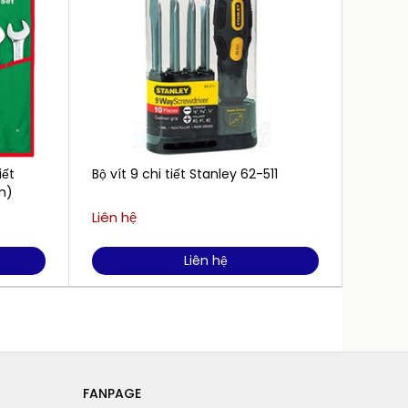
iết
Bộ vít 9 chi tiết Stanley 62-511
Bộ dụn
mm)
SK3561
Liên hệ
14.500
Liên hệ
FANPAGE