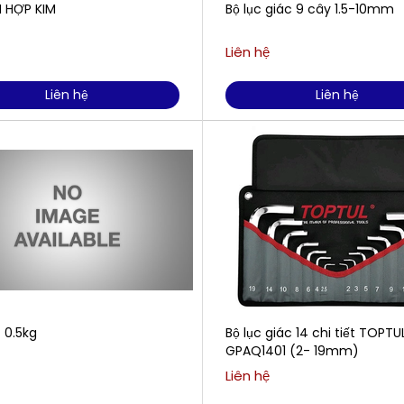
I HỢP KIM
Bộ lục giác 9 cây 1.5-10mm
Liên hệ
Liên hệ
Liên hệ
 0.5kg
Bộ lục giác 14 chi tiết TOPTUL
GPAQ1401 (2- 19mm)
Liên hệ