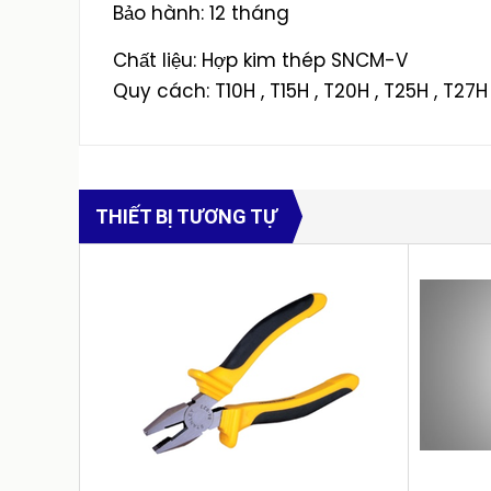
Bảo hành: 12 tháng
Chất liệu: Hợp kim thép SNCM-V
Quy cách: T10H , T15H , T20H , T25H , T27H
THIẾT BỊ TƯƠNG TỰ