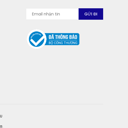
ỆU
a.