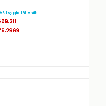
ỗ trợ giá tốt nhất
59.211
75.2969