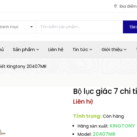
Địa điể
danh mục
TÌM 
hủ
Sản phẩm
Liên hệ
Tin tức
Giới thiệu
 tiết Kingtony 20407MR
Bộ lục giác 7 chi
Liên hệ
Tình trạng:
Còn hàng
KINGTONY
Hãng sản xuất:
20407MR
Model: