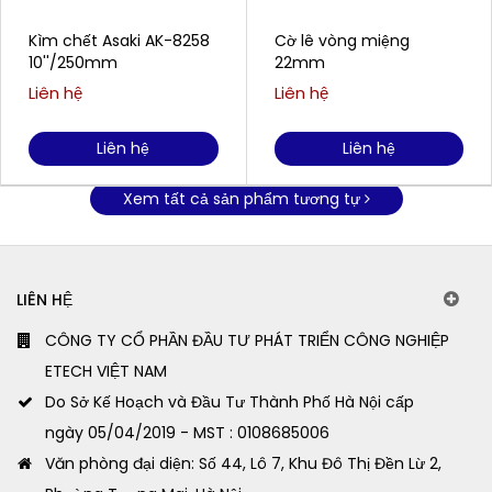
Kìm chết Asaki AK-8258
Cờ lê vòng miệng
10''/250mm
22mm
Liên hệ
Liên hệ
Liên hệ
Liên hệ
Xem tất cả sản phẩm tương tự
LIÊN HỆ
CÔNG TY CỔ PHẦN ĐẦU TƯ PHÁT TRIỂN CÔNG NGHIỆP
ETECH VIỆT NAM
Do Sở Kế Hoạch và Đầu Tư Thành Phố Hà Nội cấp
ngày 05/04/2019 - MST : 0108685006
Văn phòng đại diện: Số 44, Lô 7, Khu Đô Thị Đền Lừ 2,