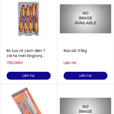
Bộ tua vít cách điện 7
Búa sắt 0.5kg
cái hệ mét Kingtony
30617MR
700.000₫
Liên hệ
Liên hệ
Liên hệ