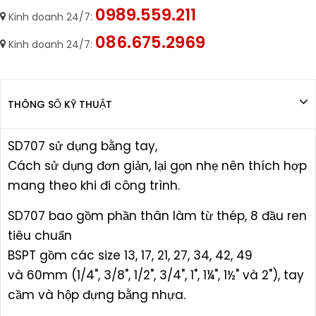
0989.559.211
Kinh doanh 24/7:
086.675.2969
Kinh doanh 24/7:
THÔNG SỐ KỸ THUẬT
SD707 sử dụng bằng tay,
Cách sử dụng đơn giản, lại gọn nhẹ nên thích hợp
mang theo khi đi công trình.
SD707 bao gồm phần thân làm từ thép, 8 đầu ren
tiêu chuẩn
BSPT gồm các size 13, 17, 21, 27, 34, 42, 49
và 60mm (1/4", 3/8", 1/2", 3/4", 1", 1¼", 1½" và 2"), tay
cầm và hộp đựng bằng nhựa.