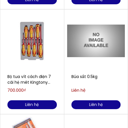
Bộ tua vít cách điện 7
Búa sắt 0.5kg
cái hệ mét Kingtony
30617MR
700.000₫
Liên hệ
Liên hệ
Liên hệ