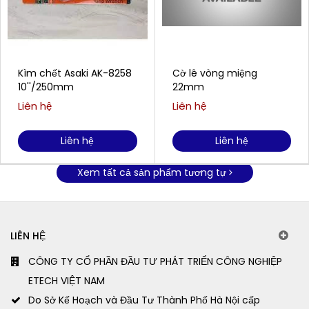
Kìm chết Asaki AK-8258
Cờ lê vòng miệng
10''/250mm
22mm
Liên hệ
Liên hệ
Liên hệ
Liên hệ
Xem tất cả sản phẩm tương tự
LIÊN HỆ
CÔNG TY CỔ PHẦN ĐẦU TƯ PHÁT TRIỂN CÔNG NGHIỆP
ETECH VIỆT NAM
Do Sở Kế Hoạch và Đầu Tư Thành Phố Hà Nội cấp