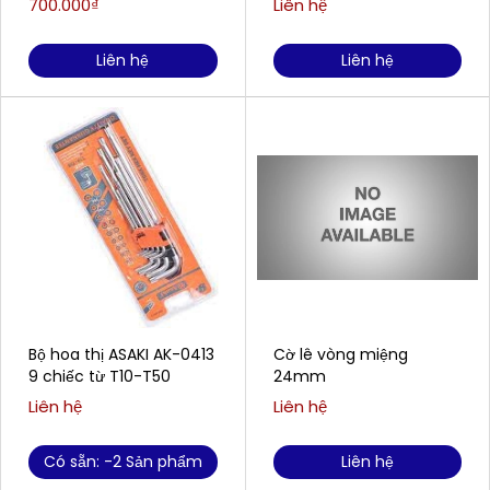
700.000₫
Liên hệ
Liên hệ
Liên hệ
Bộ hoa thị ASAKI AK-0413
Cờ lê vòng miệng
9 chiếc từ T10-T50
24mm
Liên hệ
Liên hệ
Có sẵn: -2 Sản phẩm
Liên hệ