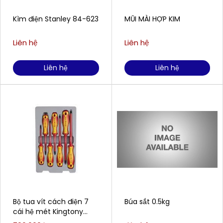
Kìm điện Stanley 84-623
MŨI MÀI HỢP KIM
Liên hệ
Liên hệ
Liên hệ
Liên hệ
Bộ tua vít cách điện 7
Búa sắt 0.5kg
cái hệ mét Kingtony
30617MR