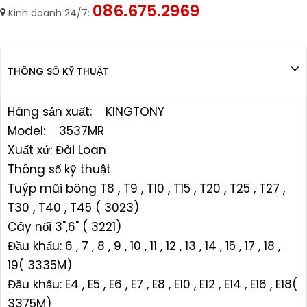
086.675.2969
Kinh doanh 24/7:
THÔNG SỐ KỸ THUẬT
Hãng sản xuất: KINGTONY
Model: 3537MR
Xuất xứ: Đài Loan
Thông số kỹ thuật
Tuýp mũi bông T8 , T9 , T10 , T15 , T20 , T25 , T27 ,
T30 , T40 , T45 ( 3023)
Cây nối 3",6" ( 3221)
Đầu khẩu: 6 , 7 , 8 , 9 , 10 , 11 , 12 , 13 , 14 , 15 , 17 , 18 ,
19( 3335M)
Đầu khẩu: E4 , E5 , E6 , E7 , E8 , E10 , E12 , E14 , E16 , E18(
3375M)