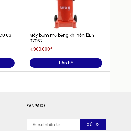
CU US-
Máy bơm mỡ bằng khí nén 12L YT-
Súng 
07067
YT-07
4.900.000₫
365.0
Liên hệ
FANPAGE