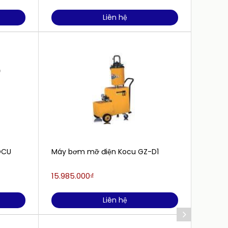
Liên hệ
OCU
Máy bơm mỡ điện Kocu GZ-D1
Máy b
YT-07
15.985.000₫
1.200.
Liên hệ