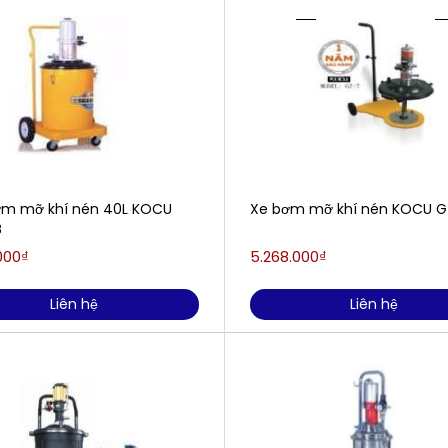
m mỡ khí nén 40L KOCU
Xe bơm mỡ khí nén KOCU G
B
000₫
5.268.000₫
Liên hệ
Liên hệ