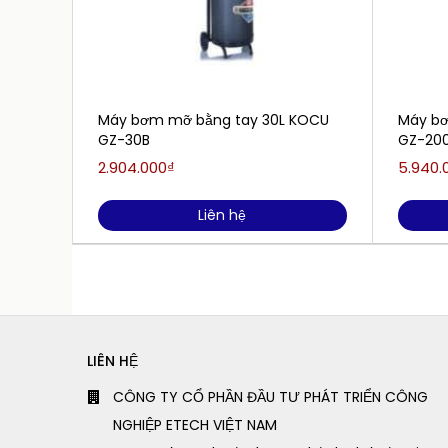
Máy bơm mỡ bằng tay 30L KOCU
Máy bơ
GZ-30B
GZ-20
2.904.000₫
5.940.
Liên hệ
LIÊN HỆ
CÔNG TY CỔ PHẦN ĐẦU TƯ PHÁT TRIỂN CÔNG
NGHIỆP ETECH VIỆT NAM