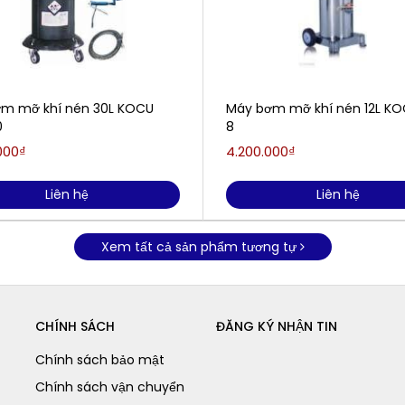
m mỡ khí nén 30L KOCU
Máy bơm mỡ khí nén 12L KO
0
8
000₫
4.200.000₫
Liên hệ
Liên hệ
Xem tất cả sản phẩm tương tự
CHÍNH SÁCH
ĐĂNG KÝ NHẬN TIN
Chính sách bảo mật
Chính sách vận chuyển