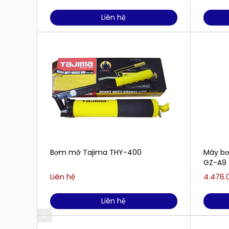
Liên hệ
Bơm mỡ Tajima THY-400
Máy bơ
GZ-A9
Liên hệ
4.476.
Liên hệ