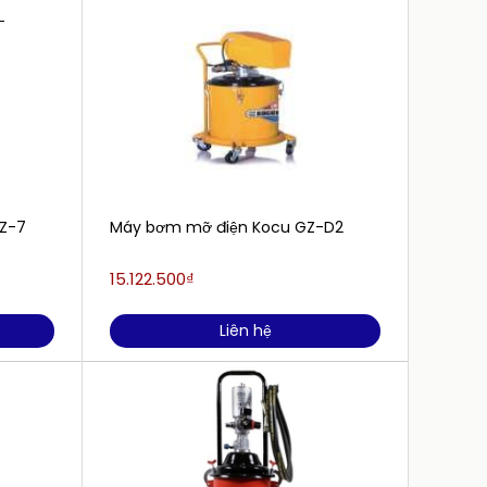
Z-7
Máy bơm mỡ điện Kocu GZ-D2
Súng 
400cc
15.122.500₫
945.0
Liên hệ