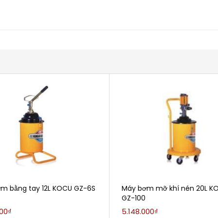
m bằng tay 12L KOCU GZ-6S
Máy bơm mỡ khí nén 20L K
GZ-100
000₫
5.148.000₫