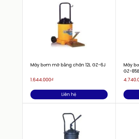
Máy bơm mỡ bằng chân 12L GZ-6J
Máy bơ
GZ-85
1.644.000₫
4.740.
Liên hệ