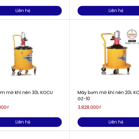
Liên hệ
Liên hệ
m mỡ khí nén 30L KOCU
Máy bơm mỡ khí nén 20L K
GZ-10
000₫
3.828.000₫
Liên hệ
Liên hệ