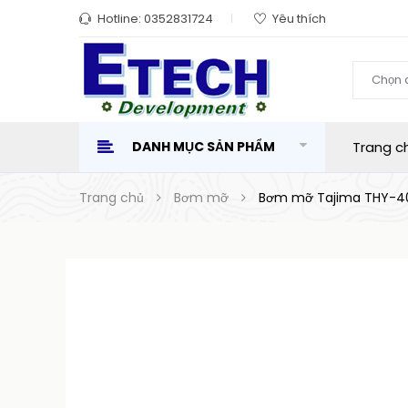
Hotline:
0352831724
Yêu thích
Chọn 
DANH MỤC SẢN PHẨM
Trang c
Trang chủ
Bơm mỡ
Bơm mỡ Tajima THY-4