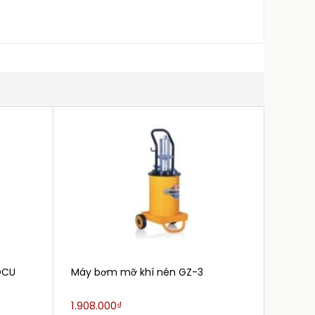
OCU
Máy bơm mỡ khí nén GZ-3
Máy b
YT-07
1.908.000₫
1.404.