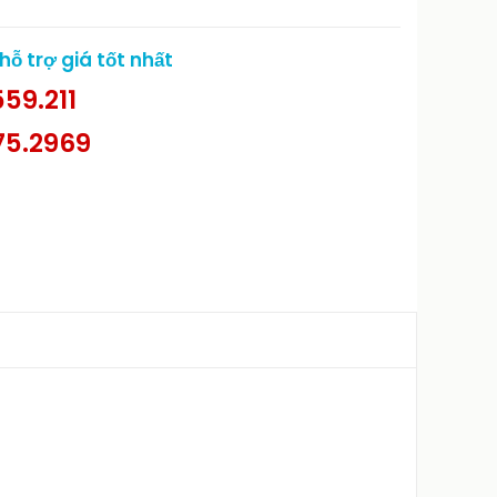
ỗ trợ giá tốt nhất
59.211
75.2969