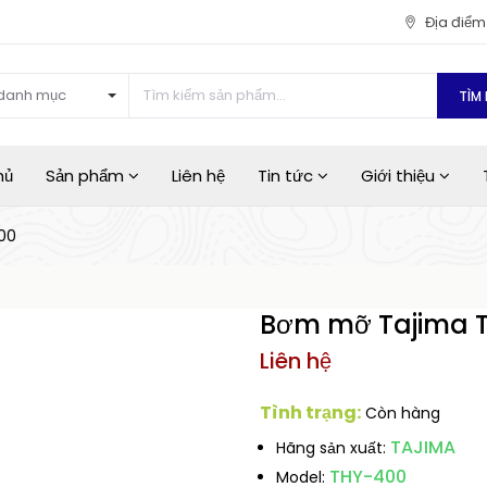
Địa điể
danh mục
TÌM 
hủ
Sản phẩm
Liên hệ
Tin tức
Giới thiệu
00
Bơm mỡ Tajima 
Liên hệ
Tình trạng:
Còn hàng
TAJIMA
Hãng sản xuất:
THY-400
Model: