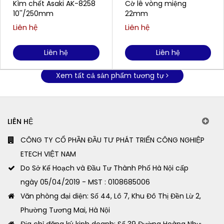
Kìm chết Asaki AK-8258
Cờ lê vòng miệng
10''/250mm
22mm
Liên hệ
Liên hệ
Liên hệ
Liên hệ
Xem tất cả sản phẩm tương tự
LIÊN HỆ
CÔNG TY CỔ PHẦN ĐẦU TƯ PHÁT TRIỂN CÔNG NGHIỆP
ETECH VIỆT NAM
Do Sở Kế Hoạch và Đầu Tư Thành Phố Hà Nội cấp
ngày 05/04/2019 - MST : 0108685006
Văn phòng đại diện: Số 44, Lô 7, Khu Đô Thị Đền Lừ 2,
Phường Tương Mai, Hà Nội