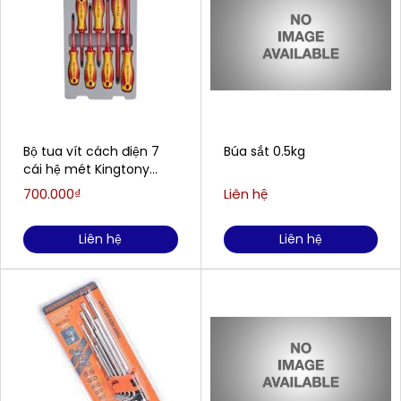
Bộ tua vít cách điện 7
Búa sắt 0.5kg
cái hệ mét Kingtony
30617MR
700.000₫
Liên hệ
Liên hệ
Liên hệ