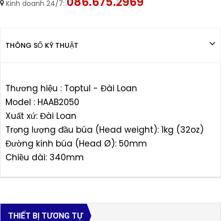
086.675.2969
Kinh doanh 24/7:
THÔNG SỐ KỸ THUẬT
Thương hiệu : Toptul - Đài Loan
Model : HAAB2050
Xuất xứ: Đài Loan
Trọng lượng đầu búa (Head weight): 1kg (32oz)
Đường kính búa (Head Ø): 50mm
Chiều dài: 340mm
THIẾT BỊ TƯƠNG TỰ