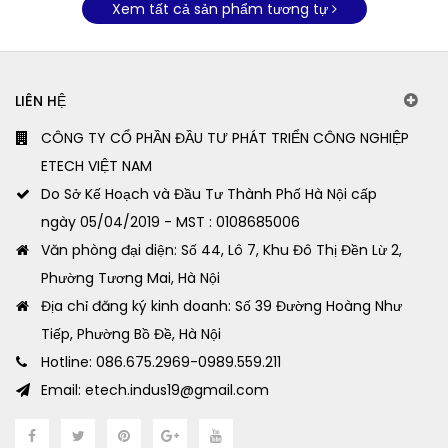
Xem tất cả sản phẩm tương tự
LIÊN HỆ
CÔNG TY CỔ PHẦN ĐẦU TƯ PHÁT TRIỂN CÔNG NGHIỆP
ETECH VIỆT NAM
Do Sở Kế Hoạch và Đầu Tư Thành Phố Hà Nội cấp
ngày 05/04/2019 - MST : 0108685006
Văn phòng đại diện: Số 44, Lô 7, Khu Đô Thị Đền Lừ 2,
Phường Tương Mai, Hà Nội
Địa chỉ đăng ký kinh doanh: Số 39 Đường Hoàng Như
Tiếp, Phường Bồ Đề, Hà Nội
Hotline: 086.675.2969-0989.559.211
Email: etech.indus19@gmail.com