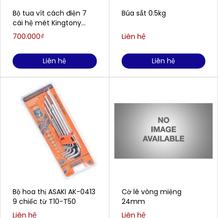
Bộ tua vít cách điện 7
Búa sắt 0.5kg
cái hệ mét Kingtony
30617MR
700.000₫
Liên hệ
Liên hệ
Liên hệ
Bộ hoa thị ASAKI AK-0413
Cờ lê vòng miệng
9 chiếc từ T10-T50
24mm
Liên hệ
Liên hệ