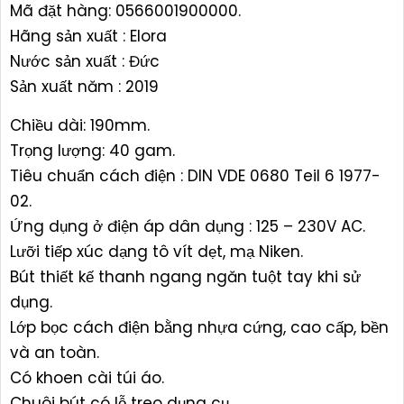
Mã đặt hàng: 0566001900000.
Hãng sản xuất : Elora
Nước sản xuất : Đức
Sản xuất năm : 2019
Chiều dài: 190mm.
Trọng lượng: 40 gam.
Tiêu chuẩn cách điện : DIN VDE 0680 Teil 6 1977-
02.
Ứng dụng ở điện áp dân dụng : 125 – 230V AC.
Lưỡi tiếp xúc dạng tô vít dẹt, mạ Niken.
Bút thiết kế thanh ngang ngăn tuột tay khi sử
dụng.
Lớp bọc cách điện bằng nhựa cứng, cao cấp, bền
và an toàn.
Có khoen cài túi áo.
Chuôi bút có lỗ treo dụng cụ.