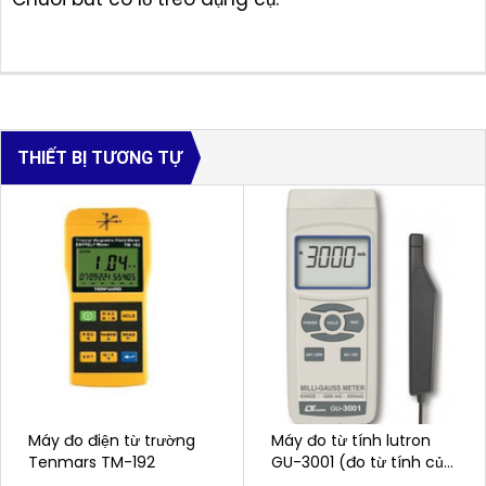
THIẾT BỊ TƯƠNG TỰ
Máy đo điện từ trường
Máy đo từ tính lutron
Tenmars TM-192
GU-3001 (đo từ tính của
vật bị nhiễm từ trong