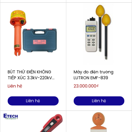
BÚT THỬ ĐIỆN KHÔNG
Máy đo điện trường
TIẾP XÚC 3.3kV-220kV
LUTRON EMF-839
SEW NC289
Liên hệ
23.000.000₫
Liên hệ
Liên hệ