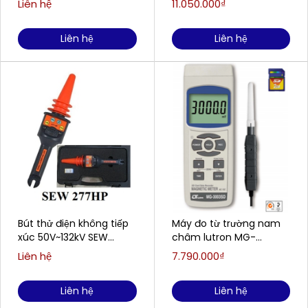
Liên hệ
11.050.000₫
không gian)
Liên hệ
Liên hệ
Bút thử điện không tiếp
Máy đo từ trường nam
xúc 50V~132kV SEW
châm lutron MG-
277HP
3003SD
Liên hệ
7.790.000₫
Liên hệ
Liên hệ