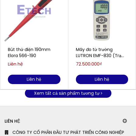
Bút thử điện 190mm
Máy đo từ trường
Elora 566-190
LUTRON EMF-830 (Trạm
phát sóng, wifi, RF...)
Liên hệ
72.500.000₫
Liên hệ
Liên hệ
Xem tất cả sản phẩm tương tự
LIÊN HỆ
CÔNG TY CỔ PHẦN ĐẦU TƯ PHÁT TRIỂN CÔNG NGHIỆP