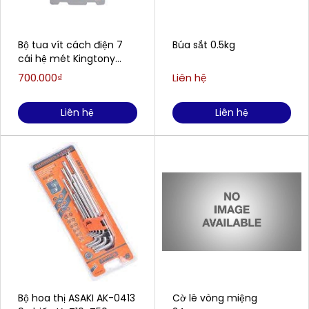
Bộ tua vít cách điện 7
Búa sắt 0.5kg
cái hệ mét Kingtony
30617MR
700.000₫
Liên hệ
Liên hệ
Liên hệ
Bộ hoa thị ASAKI AK-0413
Cờ lê vòng miệng