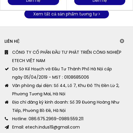
Liên hệ
Liên hệ
Xem tất cả sản phẩm tương tự
LIÊN HỆ
CÔNG TY CỔ PHẦN ĐẦU TƯ PHÁT TRIỂN CÔNG NGHIỆP
ETECH VIỆT NAM
Do Sở Kế Hoạch và Đầu Tư Thành Phố Hà Nội cấp
ngày 05/04/2019 - MST : 0108685006
Văn phòng đại diện: Số 44, Lô 7, Khu Đô Thị Đền Lừ 2,
Phường Tương Mai, Hà Nội
Địa chỉ đăng ký kinh doanh: Số 39 Đường Hoàng Như
Tiếp, Phường Bồ Đề, Hà Nội
Hotline: 086.675.2969-0989.559.211
Email: etech.indus19@gmail.com