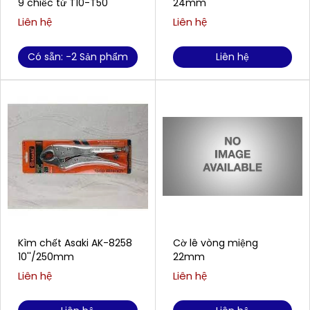
9 chiếc từ T10-T50
24mm
Liên hệ
Liên hệ
Có sẵn: -2 Sản phẩm
Liên hệ
Kìm chết Asaki AK-8258
Cờ lê vòng miệng
10''/250mm
22mm
Liên hệ
Liên hệ