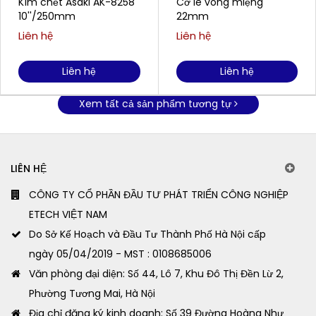
Kìm chết Asaki AK-8258
Cờ lê vòng miệng
10''/250mm
22mm
Liên hệ
Liên hệ
Liên hệ
Liên hệ
Xem tất cả sản phẩm tương tự
LIÊN HỆ
CÔNG TY CỔ PHẦN ĐẦU TƯ PHÁT TRIỂN CÔNG NGHIỆP
ETECH VIỆT NAM
Do Sở Kế Hoạch và Đầu Tư Thành Phố Hà Nội cấp
ngày 05/04/2019 - MST : 0108685006
Văn phòng đại diện: Số 44, Lô 7, Khu Đô Thị Đền Lừ 2,
Phường Tương Mai, Hà Nội
Địa chỉ đăng ký kinh doanh: Số 39 Đường Hoàng Như