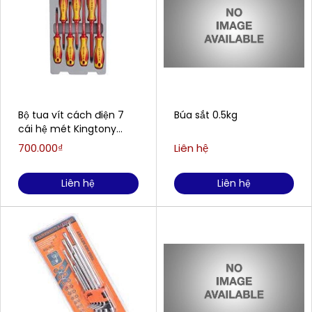
Bộ tua vít cách điện 7
Búa sắt 0.5kg
cái hệ mét Kingtony
30617MR
700.000₫
Liên hệ
Liên hệ
Liên hệ