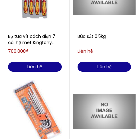
Bộ tua vít cách điện 7
Búa sắt 0.5kg
cái hệ mét Kingtony
30617MR
700.000₫
Liên hệ
Liên hệ
Liên hệ