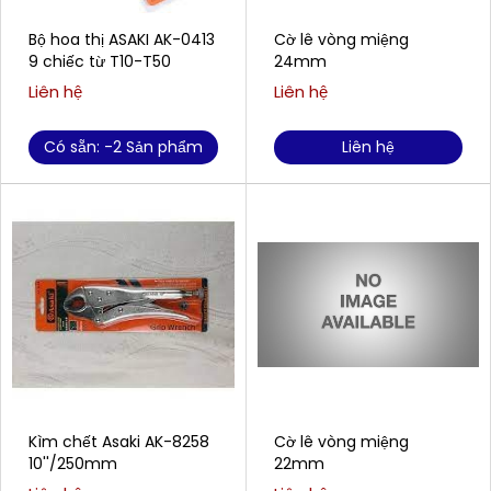
Bộ hoa thị ASAKI AK-0413
Cờ lê vòng miệng
9 chiếc từ T10-T50
24mm
Liên hệ
Liên hệ
Có sẵn: -2 Sản phẩm
Liên hệ
Kìm chết Asaki AK-8258
Cờ lê vòng miệng
10''/250mm
22mm