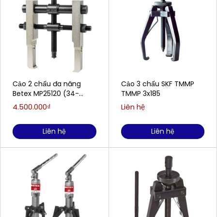
Cảo 2 chấu đa năng
Cảo 3 chấu SKF TMMP
Betex MP25120 (34-
TMMP 3x185
120mm)
4.500.000₫
Liên hệ
Liên hệ
Liên hệ