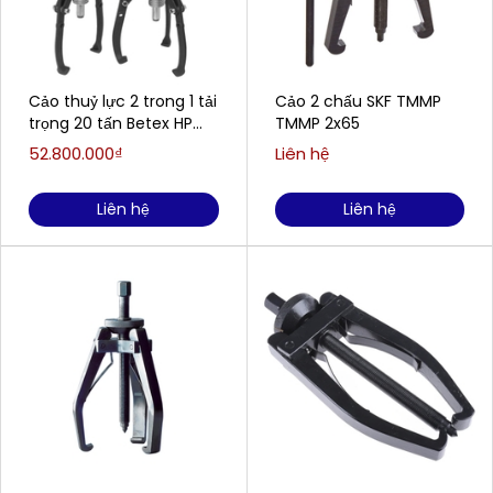
Cảo thuỷ lực 2 trong 1 tải
Cảo 2 chấu SKF TMMP
trọng 20 tấn Betex HP
TMMP 2x65
203
52.800.000₫
Liên hệ
Liên hệ
Liên hệ