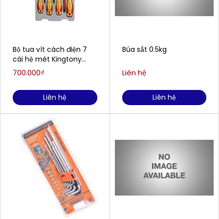
Bộ tua vít cách điện 7
Búa sắt 0.5kg
cái hệ mét Kingtony
30617MR
700.000₫
Liên hệ
Liên hệ
Liên hệ