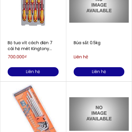
Bộ tua vít cách điện 7
Búa sắt 0.5kg
cái hệ mét Kingtony
30617MR
700.000₫
Liên hệ
Liên hệ
Liên hệ