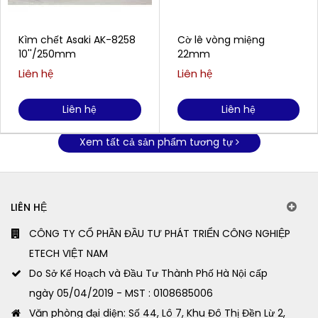
Kìm chết Asaki AK-8258
Cờ lê vòng miệng
10''/250mm
22mm
Liên hệ
Liên hệ
Liên hệ
Liên hệ
Xem tất cả sản phẩm tương tự
LIÊN HỆ
CÔNG TY CỔ PHẦN ĐẦU TƯ PHÁT TRIỂN CÔNG NGHIỆP
ETECH VIỆT NAM
Do Sở Kế Hoạch và Đầu Tư Thành Phố Hà Nội cấp
ngày 05/04/2019 - MST : 0108685006
Văn phòng đại diện: Số 44, Lô 7, Khu Đô Thị Đền Lừ 2,