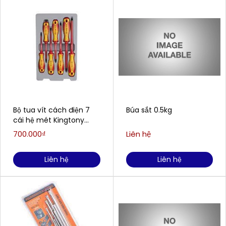
Bộ tua vít cách điện 7
Búa sắt 0.5kg
cái hệ mét Kingtony
30617MR
700.000₫
Liên hệ
Liên hệ
Liên hệ