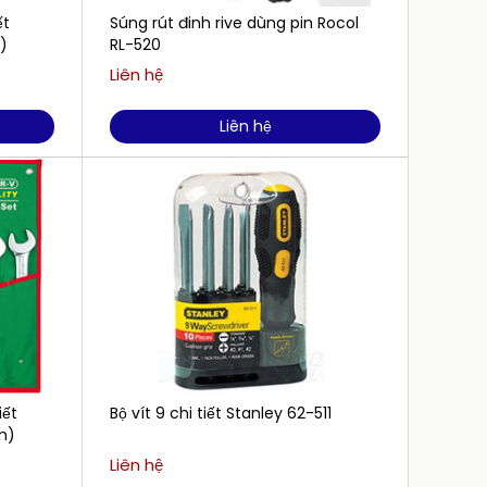
ết
Súng rút đinh rive dùng pin Rocol
Kìm c
)
RL-520
Liên hệ
Liên h
Liên hệ
iết
Bộ vít 9 chi tiết Stanley 62-511
Bộ dụn
mm)
SK3561
Liên hệ
14.500