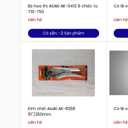
Bộ hoa thị ASAKI AK-0413 9 chiếc từ
Cờ lê 
T10-T50
Liên hệ
Liên hệ
Có sẵn: -2 Sản phẩm
Kìm chết Asaki AK-8258
Cờ lê 
10''/250mm
Liên hệ
Liên hệ