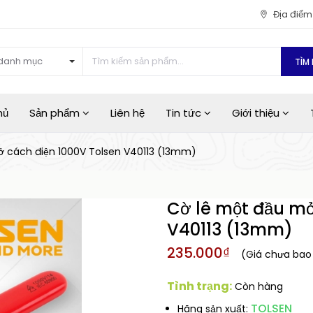
Địa điể
danh mục
TÌM 
hủ
Sản phẩm
Liên hệ
Tin tức
Giới thiệu
ở cách điện 1000V Tolsen V40113 (13mm)
Cờ lê một đầu mở
V40113 (13mm)
235.000₫
(Giá chưa ba
Tình trạng:
Còn hàng
TOLSEN
Hãng sản xuất: