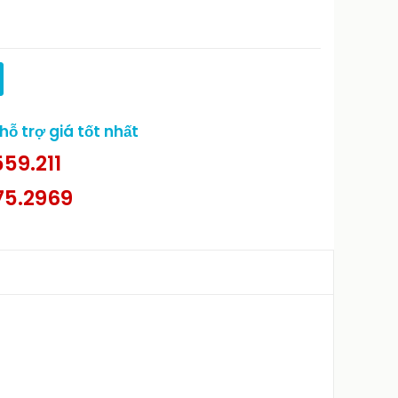
ỗ trợ giá tốt nhất
59.211
75.2969