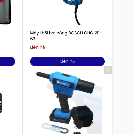
Máy thổi hơi nóng BOSCH GHG 20-
Tô vít
63
806
Liên hệ
Liên h
Liên hệ