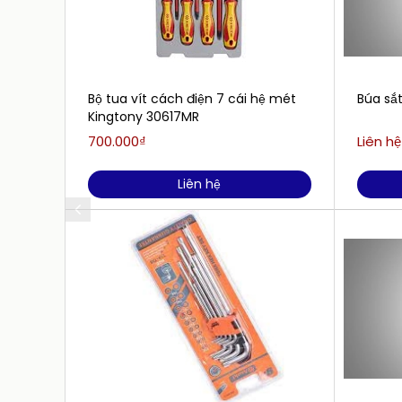
Bộ tua vít cách điện 7 cái hệ mét
Búa sắt
Kingtony 30617MR
700.000₫
Liên hệ
Liên hệ