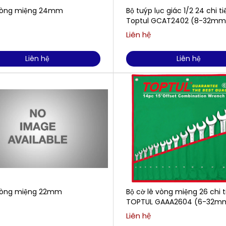
vòng miệng 24mm
Bộ tuýp lục giác 1/2 24 chi ti
Toptul GCAT2402 (8-32mm
Liên hệ
Liên hệ
Liên hệ
vòng miệng 22mm
Bộ cờ lê vòng miệng 26 chi t
TOPTUL GAAA2604 (6-32
Liên hệ