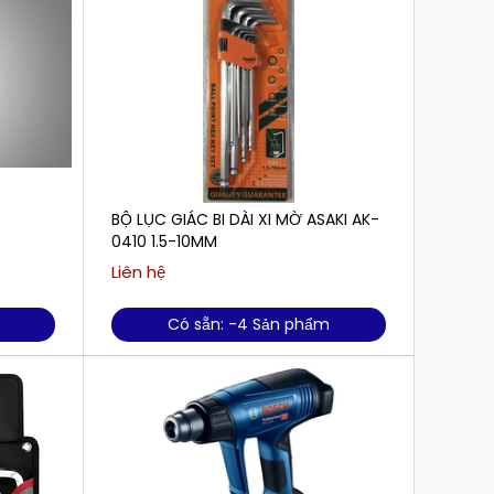
BỘ LỤC GIÁC BI DÀI XI MỜ ASAKI AK-
BÚA TẠ
0410 1.5-10MM
Liên hệ
Liên h
Có sẵn: -4 Sản phẩm