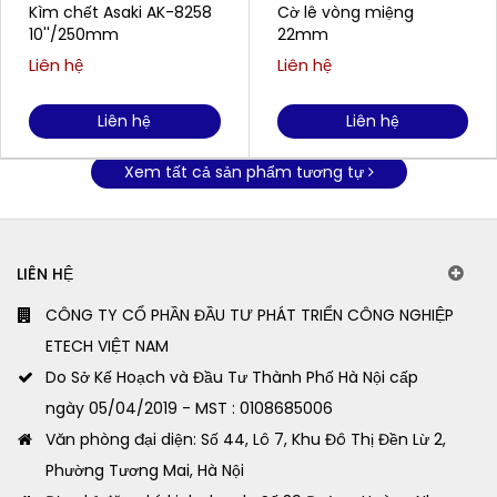
Kìm chết Asaki AK-8258
Cờ lê vòng miệng
10''/250mm
22mm
Liên hệ
Liên hệ
Liên hệ
Liên hệ
Xem tất cả sản phẩm tương tự
LIÊN HỆ
CÔNG TY CỔ PHẦN ĐẦU TƯ PHÁT TRIỂN CÔNG NGHIỆP
ETECH VIỆT NAM
Do Sở Kế Hoạch và Đầu Tư Thành Phố Hà Nội cấp
ngày 05/04/2019 - MST : 0108685006
Văn phòng đại diện: Số 44, Lô 7, Khu Đô Thị Đền Lừ 2,
Phường Tương Mai, Hà Nội