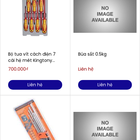
Bộ tua vít cách điện 7
Búa sắt 0.5kg
cái hệ mét Kingtony
30617MR
700.000₫
Liên hệ
Liên hệ
Liên hệ