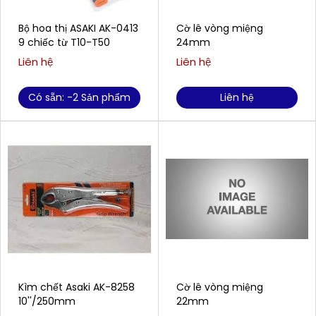
Bộ hoa thị ASAKI AK-0413
Cờ lê vòng miệng
9 chiếc từ T10-T50
24mm
Liên hệ
Liên hệ
Có sẵn: -2 Sản phẩm
Liên hệ
Kìm chết Asaki AK-8258
Cờ lê vòng miệng
10''/250mm
22mm