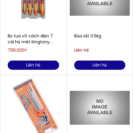
Bộ tua vít cách điện 7
Búa sắt 0.5kg
cái hệ mét Kingtony
30617MR
700.000₫
Liên hệ
Liên hệ
Liên hệ