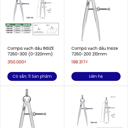
Compa vạch dấu INSIZE
Compa vạch dấu Insize
7260-300 (0-320mm)
7260-200 210mm
350.000₫
198.317₫
Có sẵn: 11 Sản phẩm
Liên hệ