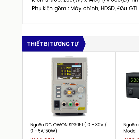
Phụ kiện gồm : Máy chính, HDSD, Đầu GTL-
THIẾT BỊ TƯƠNG TỰ
Nguồn DC OWON SP3051 ( 0 - 30V /
Nguồn m
0 - 5A,150W)
Model: