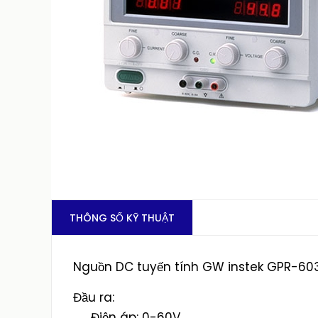
THÔNG SỐ KỸ THUẬT
Nguồn DC tuyến tính GW instek GPR-603
Đầu ra:
Điện áp: 0-60V