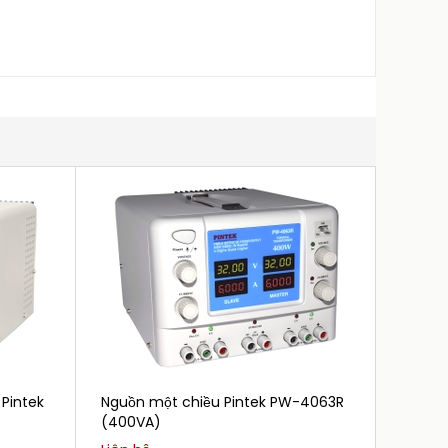
 Pintek
Nguồn một chiều Pintek PW-4063R
Nguồn
(400VA)
(300W