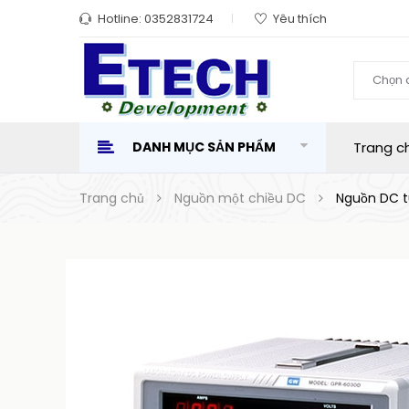
Hotline:
0352831724
Yêu thích
Chọn 
DANH MỤC SẢN PHẨM
Trang c
Trang chủ
Nguồn một chiều DC
Nguồn DC t