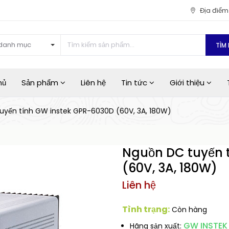
Địa điể
danh mục
TÌM 
hủ
Sản phẩm
Liên hệ
Tin tức
Giới thiệu
uyến tính GW instek GPR-6030D (60V, 3A, 180W)
Nguồn DC tuyến 
(60V, 3A, 180W)
Liên hệ
Tình trạng:
Còn hàng
GW INSTEK
Hãng sản xuất: