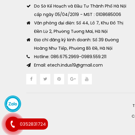
Do Sở Kế Hoạch và Đầu Tư Thành Phố Hà Nội
cấp ngày 05/04/2019 - MST : 0108685006
Văn phòng đại diện: Số 44, Lô 7, Khu Đô Thị
Đền Lừ 2, Phường Tương Mai, Hà Nội
Địa chỉ đăng ký kinh doanh: Số 39 Đường
Hoàng Như Tiếp, Phường Bồ Đề, Hà Nội
Hotline: 086.675.2969-0989.559.211
Email: etech.indus19@gmail.com
T
C
0352831724