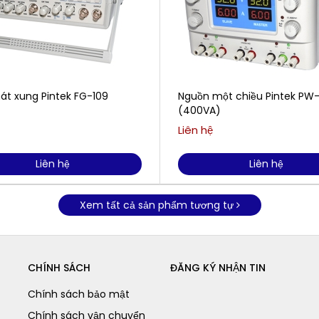
át xung Pintek FG-109
Nguồn một chiều Pintek PW
(400VA)
Liên hệ
Liên hệ
Liên hệ
Xem tất cả sản phẩm tương tự
CHÍNH SÁCH
ĐĂNG KÝ NHẬN TIN
Chính sách bảo mật
Chính sách vận chuyển