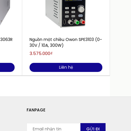
-3063R
Nguồn một chiều Owon SPE3103 (0-
Nguồn
30V / 10A, 300W)
(150W
3.575.000₫
2.750.
Liên hệ
FANPAGE