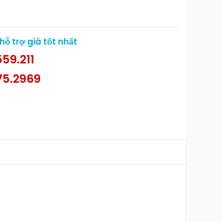
ỗ trợ giá tốt nhất
59.211
75.2969