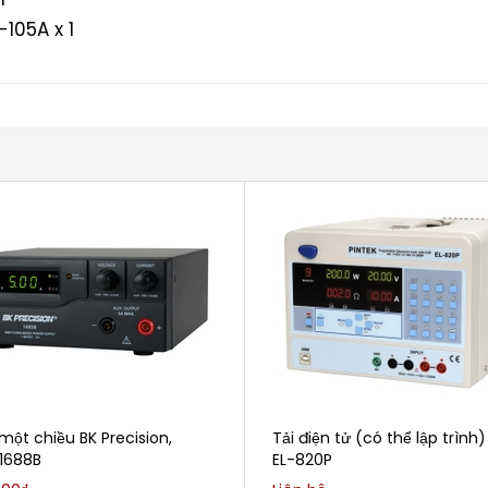
105A x 1
ột chiều BK Precision,
Tải điện tử (có thể lập trình)
 1688B
EL-820P