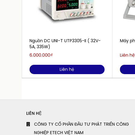
Nguồn DC UNI-T UTP3305-II ( 32V-
Máy ph
5A, 335W)
6.000.000₫
Liên hệ
Liên hệ
LIÊN HỆ
CÔNG TY CỔ PHẦN ĐẦU TƯ PHÁT TRIỂN CÔNG
NGHIỆP ETECH VIỆT NAM