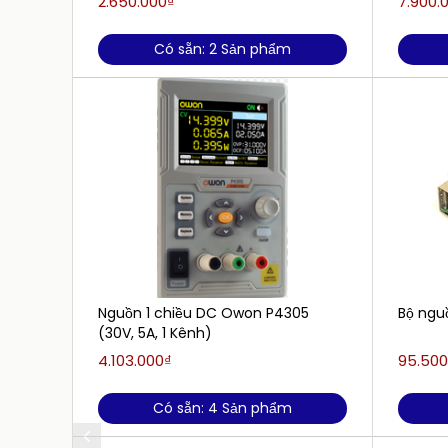
2.650.000₫
7.900.
Có sẵn: 2 Sản phẩm
Nguồn 1 chiều DC Owon P4305
Bộ ngu
(30V, 5A, 1 Kênh)
4.103.000₫
95.500
Có sẵn: 4 Sản phẩm