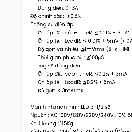
Dòng điện: 0-3A
Độ chính xác: ±0.5%
Thông số điện áp
Ổn áp đầu vào- LineR: ≦0.01% + 3mV
Ổn áp tải- LoadR: ≦ 0.01% + 5mV (<10
Độ gợn và nhiễu: ≦1mVrms (5Hz ~ 1MH
Thời gian phục hồi: ≦100μS
Thông số dòng điện
Ổn áp đầu vào- LineR: ≦0.2% + 3mA
Ổn áp tải- LoadR: ≦0.2% + 5mA
Độ gợn: < 3mArms
Màn hình:màn hình LED 3-1/2 số
Nguồn : AC 100V/120V/220V/240V±10%, 
Khối lượng : 11.5Kg
Kích thước: 255(W) x 145(H) x 335(D)m