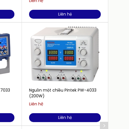
Liên hệ
3.250.
Liên hệ
-7033
Nguồn một chiều Pintek PW-4033
Nguồn
(200W)
(200W
Liên hệ
3.000.
Liên hệ