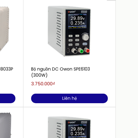
-8033P
Bộ nguồn DC Owon SPE6103
Nguồn
(300W)
(200W
3.750.000₫
3.000.
Liên hệ