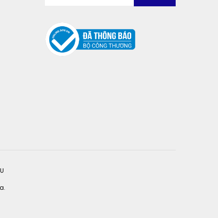
ỆU
a.