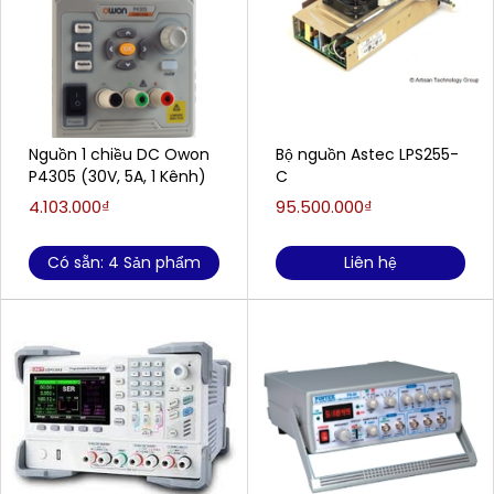
Nguồn 1 chiều DC Owon
Bộ nguồn Astec LPS255-
P4305 (30V, 5A, 1 Kênh)
C
4.103.000₫
95.500.000₫
Có sẵn: 4 Sản phẩm
Liên hệ