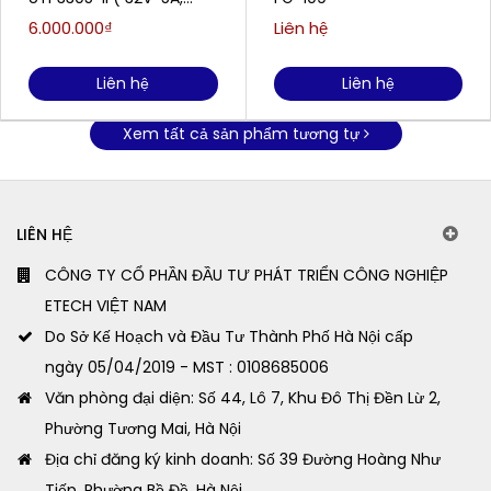
335W)
6.000.000₫
Liên hệ
Liên hệ
Liên hệ
Xem tất cả sản phẩm tương tự
LIÊN HỆ
CÔNG TY CỔ PHẦN ĐẦU TƯ PHÁT TRIỂN CÔNG NGHIỆP
ETECH VIỆT NAM
Do Sở Kế Hoạch và Đầu Tư Thành Phố Hà Nội cấp
ngày 05/04/2019 - MST : 0108685006
Văn phòng đại diện: Số 44, Lô 7, Khu Đô Thị Đền Lừ 2,
Phường Tương Mai, Hà Nội
Địa chỉ đăng ký kinh doanh: Số 39 Đường Hoàng Như
Tiếp, Phường Bồ Đề, Hà Nội