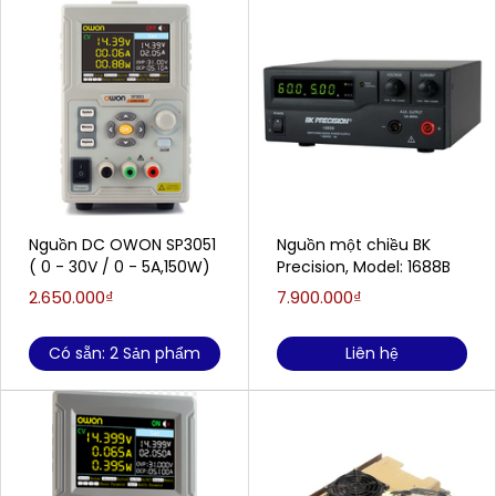
Nguồn DC OWON SP3051
Nguồn một chiều BK
( 0 - 30V / 0 - 5A,150W)
Precision, Model: 1688B
2.650.000₫
7.900.000₫
Có sẵn: 2 Sản phẩm
Liên hệ