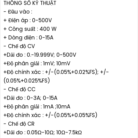
THÔNG SỐ KỸ THUẬT
- Đầu vào :
+ Điện áp : 0-500V
+ Công suất : 400 W
+ Dòng điện : 0-15A
- Chế độ CV
+Dải đo : 0.-19.999V; 0-500V
+Độ phân giải : 1mV; 10mV
+Độ chính xác : +/-(0.05%+0.02%FS); +/-
(0.05%+0.025%FS)
- Chế độ CC
+Dải đo : 0-3A; 0-15A
+Độ phân giải : 1mA ;10mA
+Độ chính xác : +/-(0.05%+0.05%FS)
- Chế độ CR
+Dải đo : 0.05Ω-10Ω; 10Ω-7.5kΩ