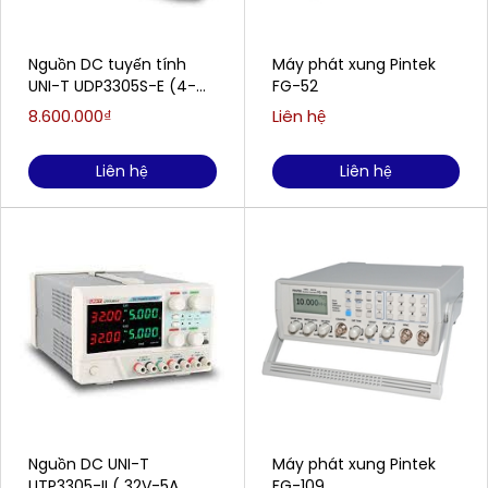
Nguồn DC tuyến tính
Máy phát xung Pintek
UNI-T UDP3305S-E (4-
FG-52
Kênh, 30V, 5A)
8.600.000₫
Liên hệ
Liên hệ
Liên hệ
Nguồn DC UNI-T
Máy phát xung Pintek
UTP3305-II ( 32V-5A,
FG-109