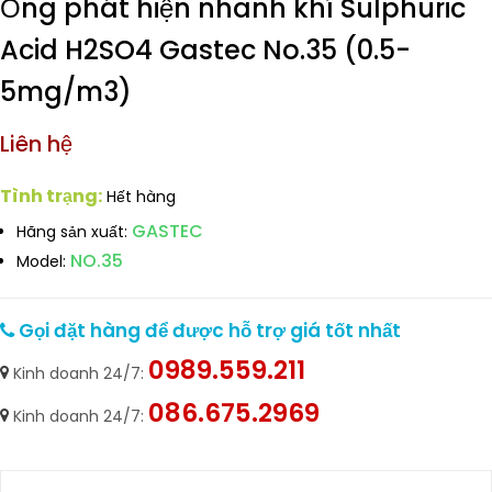
Ống phát hiện nhanh khí Sulphuric
Acid H2SO4 Gastec No.35 (0.5-
5mg/m3)
Liên hệ
Tình trạng:
Hết hàng
GASTEC
Hãng sản xuất:
NO.35
Model:
Gọi đặt hàng để được hỗ trợ giá tốt nhất
0989.559.211
Kinh doanh 24/7:
086.675.2969
Kinh doanh 24/7: