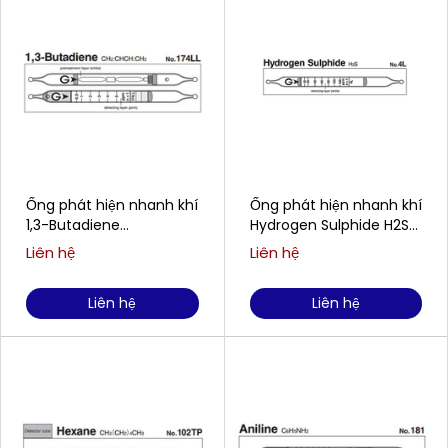
Ống phát hiện nhanh khí
Ống phát hiện nhanh khí
1,3-Butadiene
Hydrogen Sulphide H2S
CH2:CHCH:CH2 Gastec
Gastec No.4L
Liên hệ
Liên hệ
No.174LL
Liên hệ
Liên hệ