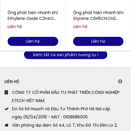
Ống phát hiện nhanh khí
Ống phát hiện nhanh khí
Ethylene Oxide C2H4O
Styrene C6H5CH:CH2
Gastec No.163LL
Gastec No.124L
Liên hệ
Liên hệ
(0.1~10ppm)
Liên hệ
Liên hệ
Xem tất cả sản phẩm tương tự
LIÊN HỆ
CÔNG TY CỔ PHẦN ĐẦU TƯ PHÁT TRIỂN CÔNG NGHIỆP
ETECH VIỆT NAM
Do Sở Kế Hoạch và Đầu Tư Thành Phố Hà Nội cấp
ngày 05/04/2019 - MST : 0108685006
Văn phòng đại diện: Số 44, Lô 7, Khu Đô Thị Đền Lừ 2,