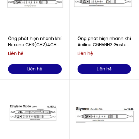
Ống phát hiện nhanh khí
Ống phát hiện nhanh khí
Hexane CH3(CH2)4CH3
Aniline C6H5NH2 Gastec
Gastec No.102TP
No.181
Liên hệ
Liên hệ
Liên hệ
Liên hệ