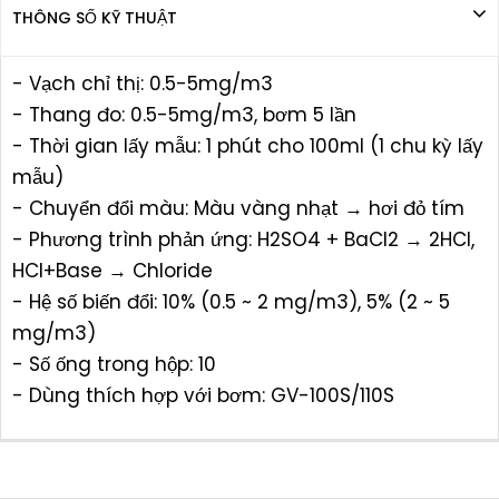
THÔNG SỐ KỸ THUẬT
- Vạch chỉ thị: 0.5-5mg/m3
- Thang đo: 0.5-5mg/m3, bơm 5 lần
- Thời gian lấy mẫu: 1 phút cho 100ml (1 chu kỳ lấy
mẫu)
- Chuyển đổi màu: Màu vàng nhạt → hơi đỏ tím
- Phương trình phản ứng: H2SO4 + BaCl2 → 2HCl,
HCl+Base → Chloride
- Hệ số biến đổi: 10% (0.5 ~ 2 mg/m3), 5% (2 ~ 5
mg/m3)
- Số ống trong hộp: 10
- Dùng thích hợp với bơm: GV-100S/110S