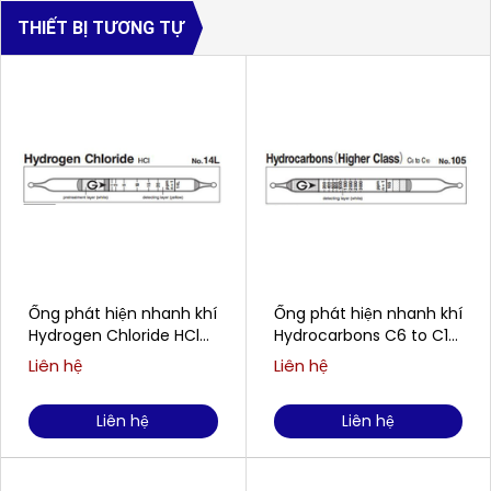
THIẾT BỊ TƯƠNG TỰ
Ống phát hiện nhanh khí
Ống phát hiện nhanh khí
Hydrogen Chloride HCl
Hydrocarbons C6 to C10
Gastec No.14L
Gastec No.105
Liên hệ
Liên hệ
Liên hệ
Liên hệ