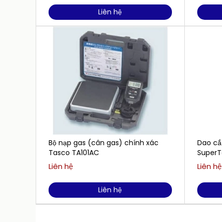
Liên hệ
Bộ nạp gas (cân gas) chính xác
Dao cắ
Tasco TA101AC
SuperT
Liên hệ
Liên hệ
Liên hệ