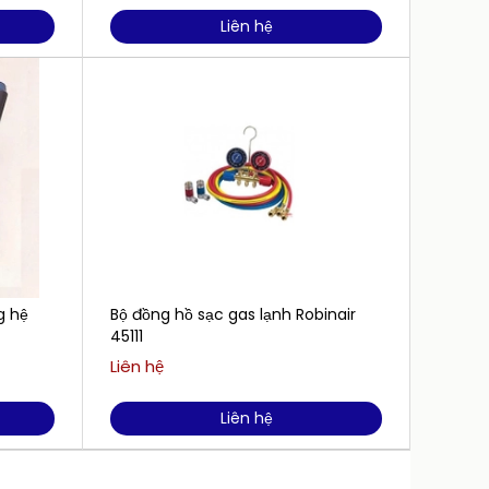
Liên hệ
g hệ
Bộ đồng hồ sạc gas lạnh Robinair
Dụng 
45111
TB396M
Liên hệ
Liên h
Liên hệ