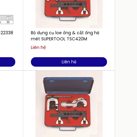
-22338
Bộ dụng cụ loe ống & cắt ống hệ
MÁY H
mét SUPERTOOL TSC420M
TASCO
Liên hệ
Liên h
Liên hệ