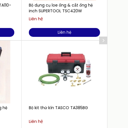
TA110-
Bộ dụng cụ loe ống & cắt ống hệ
Dụng 
inch SUPERTOOL TSC420W
TB3910
Liên hệ
4.345
Liên hệ
g hệ
Bộ kit thử kín TASCO TA385BG
18V Má
Makita
,Sạc )
Liên hệ
6.350.