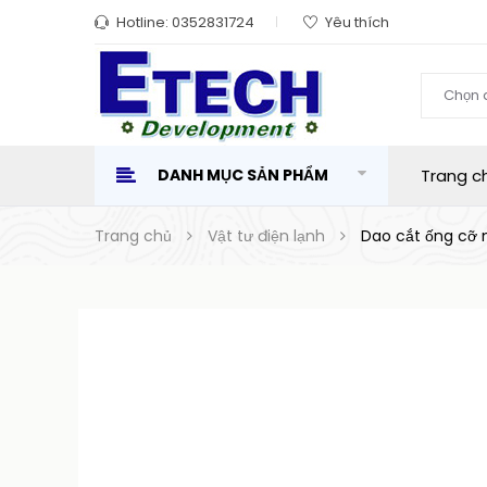
Hotline:
0352831724
Yêu thích
Chọn 
DANH MỤC SẢN PHẨM
Trang c
Trang chủ
Vật tư điện lạnh
Dao cắt ống cỡ