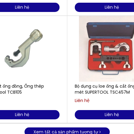
Liên hệ
Liên hệ
t ống đồng, Ống thép
Bộ dụng cụ loe ống & cắt ốn
ool TCB105
mét SUPERTOOL TSC457M
Liên hệ
Liên hệ
Liên hệ
Xem tất cả sản phẩm tương tự