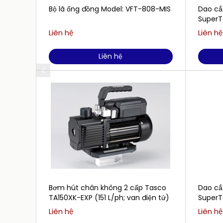
Bộ lã ống đồng Model: VFT-808-MIS
Dao cắ
SuperT
Liên hệ
Liên hệ
Liên hệ
Bơm hút chân không 2 cấp Tasco
Dao cắ
TA150XK-EXP (151 L/ph; van điện tử)
SuperT
Liên hệ
Liên hệ