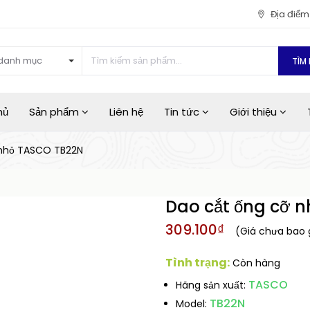
Địa điể
danh mục
TÌM 
hủ
Sản phẩm
Liên hệ
Tin tức
Giới thiệu
 nhỏ TASCO TB22N
Dao cắt ống cỡ 
309.100₫
(Giá chưa bao
Tình trạng:
Còn hàng
TASCO
Hãng sản xuất:
TB22N
Model: