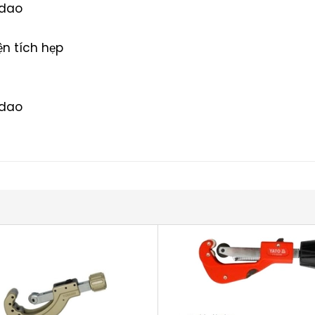
 dao
ện tích hẹp
 dao