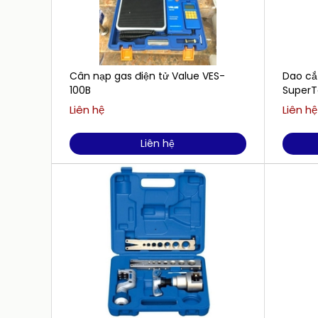
Cân nạp gas điện tử Value VES-
Dao cắ
100B
SuperT
Liên hệ
Liên hệ
Liên hệ