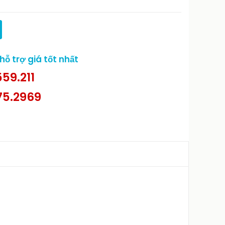
ỗ trợ giá tốt nhất
59.211
75.2969