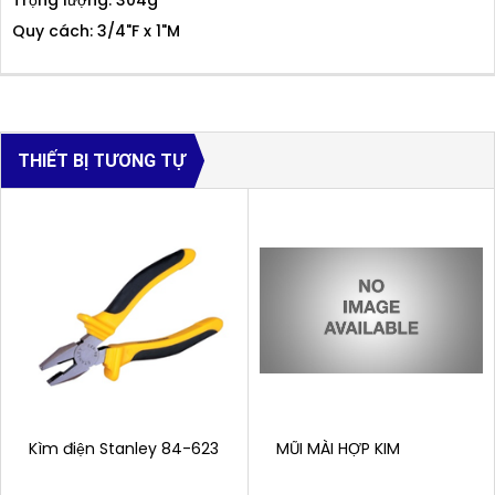
Quy cách: 3/4"F x 1"M
THIẾT BỊ TƯƠNG TỰ
Kìm điện Stanley 84-623
MŨI MÀI HỢP KIM