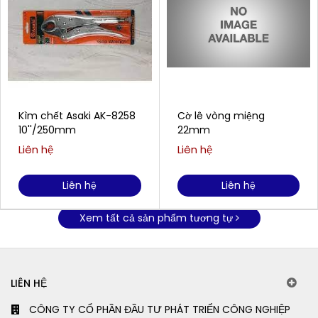
Kìm chết Asaki AK-8258
Cờ lê vòng miệng
10''/250mm
22mm
Liên hệ
Liên hệ
Liên hệ
Liên hệ
Xem tất cả sản phẩm tương tự
LIÊN HỆ
CÔNG TY CỔ PHẦN ĐẦU TƯ PHÁT TRIỂN CÔNG NGHIỆP