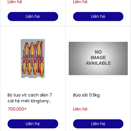
Liên hệ
Liên hệ
Liên hệ
Liên hệ
Bộ tua vít cách điện 7
Búa sắt 0.5kg
cái hệ mét Kingtony
30617MR
700.000₫
Liên hệ
Liên hệ
Liên hệ