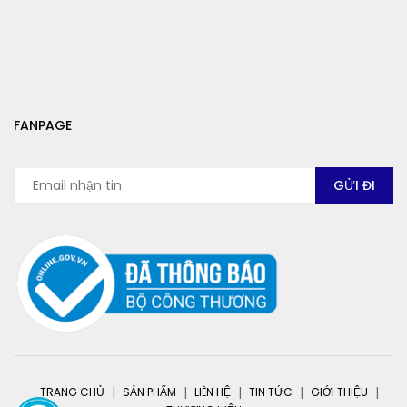
FANPAGE
TRANG CHỦ
SẢN PHẨM
LIÊN HỆ
TIN TỨC
GIỚI THIỆU