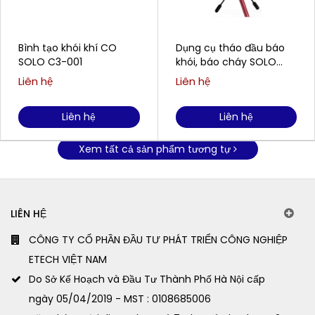
Bình tạo khói khí CO
Dụng cụ tháo đầu báo
SOLO C3-001
khói, báo cháy SOLO
200-001 (65mm-
Liên hệ
Liên hệ
110mm)
Liên hệ
Liên hệ
Xem tất cả sản phẩm tương tự
LIÊN HỆ
CÔNG TY CỔ PHẦN ĐẦU TƯ PHÁT TRIỂN CÔNG NGHIỆP
ETECH VIỆT NAM
Do Sở Kế Hoạch và Đầu Tư Thành Phố Hà Nội cấp
ngày 05/04/2019 - MST : 0108685006