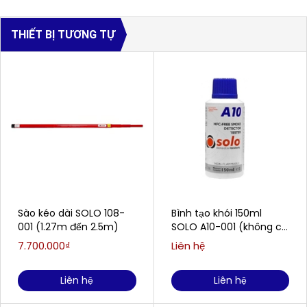
THIẾT BỊ TƯƠNG TỰ
Sào kéo dài SOLO 108-
Bình tạo khói 150ml
001 (1.27m đến 2.5m)
SOLO A10-001 (không có
chất HFC dễ cháy)
7.700.000₫
Liên hệ
Liên hệ
Liên hệ