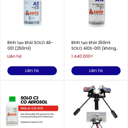
Bình tạo khói SOLO A5-
Bình tạo khói 250ml
001 (250ml)
SOLO A10S-001 (không
có chất HFC)
Liên hệ
1.440.000₫
Liên hệ
Liên hệ