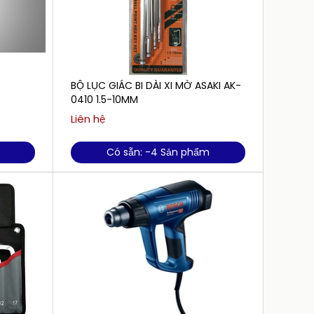
BỘ LỤC GIÁC BI DÀI XI MỜ ASAKI AK-
BÚA TẠ
0410 1.5-10MM
Liên hệ
Liên h
Có sẵn: -4 Sản phẩm