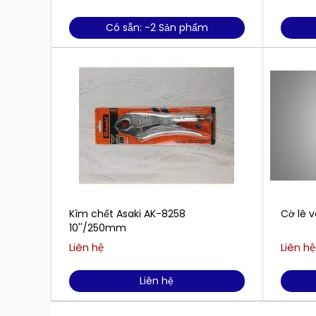
Có sẵn: -2 Sản phẩm
Kìm chết Asaki AK-8258
Cờ lê 
10''/250mm
Liên hệ
Liên hệ
Liên hệ