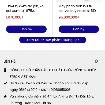
Thiết bị kiểm tra pin, ắc
Máy phân tích nội trở
qui UNI-T UT675A
pin, Ắc quy FLUKE BT510
(7~30VDC, kết nối USB,
1.970.000₫
95.000.000₫
tích hợp máy in )
Liên hệ
Liên hệ
Xem tất cả sản phẩm tương tự
LIÊN HỆ
CÔNG TY CỔ PHẦN ĐẦU TƯ PHÁT TRIỂN CÔNG NGHIỆP
ETECH VIỆT NAM
Do Sở Kế Hoạch và Đầu Tư Thành Phố Hà Nội cấp
ngày 05/04/2019 - MST : 0108685006
Văn phòng đại diện: Số 44, Lô 7, Khu Đô Thị Đền Lừ 2,
Phường Tương Mai, Hà Nội