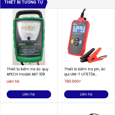
THIẾT BỊ TƯƠNG TỰ
Thiết bị kiểm tra ắc quy
Thiết bị kiểm tra pin, ắc
APECH model ABT 108
qui UNI-T UT673A
(7~30VDC)
Liên hệ
780.000₫
Liên hệ
Liên hệ