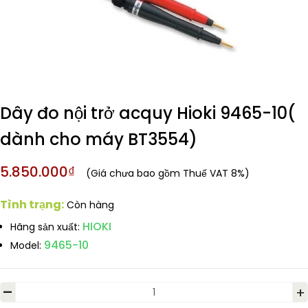
Dây đo nội trở acquy Hioki 9465-10(
dành cho máy BT3554)
5.850.000₫
(Giá chưa bao gồm Thuế VAT 8%)
Tình trạng:
Còn hàng
HIOKI
Hãng sản xuất:
9465-10
Model:
-
+