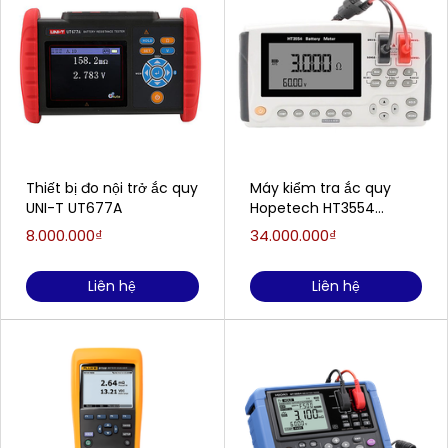
Thiết bị đo nội trở ắc quy
Máy kiểm tra ắc quy
UNI-T UT677A
Hopetech HT3554
(0.001mΩ ~ 3.100Ω; 60V)
8.000.000₫
34.000.000₫
Liên hệ
Liên hệ