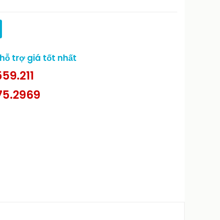
ỗ trợ giá tốt nhất
59.211
75.2969