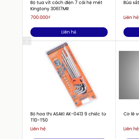
Bộ tua vít cách điện 7 cái hệ mét
Búa sắt
Kingtony 30617MR
700.000₫
Liên hệ
Liên hệ
Bộ hoa thị ASAKI AK-0413 9 chiếc từ
Cờ lê 
T10-T50
Liên hệ
Liên hệ