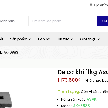
Địa điể
danh mục
TÌM 
hủ
Sản phẩm
Liên hệ
Tin tức
Giới thiệu
aki AK-6883
Đe cơ khí 11kg A
1.173.600₫
(Giá chưa ba
Tình trạng:
Còn -1 sản phẩm
ASAKI
Hãng sản xuất:
AK-6883
Model: