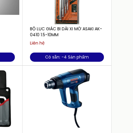
BỘ LỤC GIÁC BI DÀI XI MỜ ASAKI AK-
BÚA TẠ
0410 1.5-10MM
Liên hệ
Liên h
Có sẵn: -4 Sản phẩm