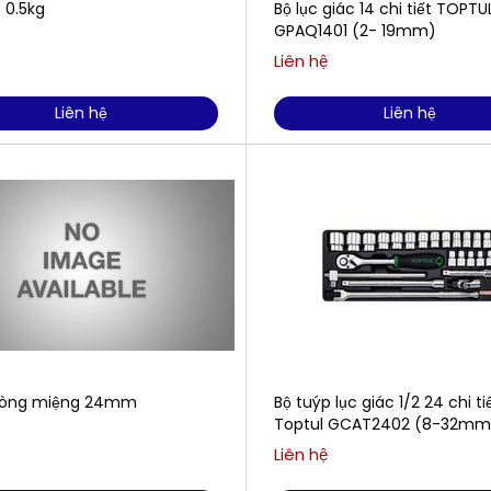
 0.5kg
Bộ lục giác 14 chi tiết TOPTUL
GPAQ1401 (2- 19mm)
Liên hệ
Liên hệ
Liên hệ
vòng miệng 24mm
Bộ tuýp lục giác 1/2 24 chi ti
Toptul GCAT2402 (8-32mm
Liên hệ