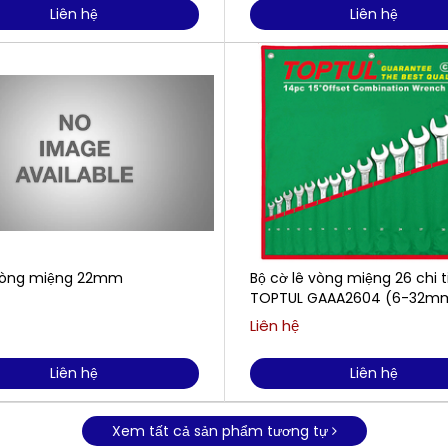
Liên hệ
Liên hệ
vòng miệng 22mm
Bộ cờ lê vòng miệng 26 chi t
TOPTUL GAAA2604 (6-32
Liên hệ
Liên hệ
Liên hệ
Xem tất cả sản phẩm tương tự