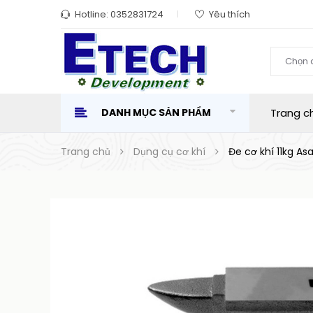
Hotline:
0352831724
Yêu thích
Chọn 
DANH MỤC SẢN PHẨM
Trang c
Trang chủ
Dụng cụ cơ khí
Đe cơ khí 11kg As