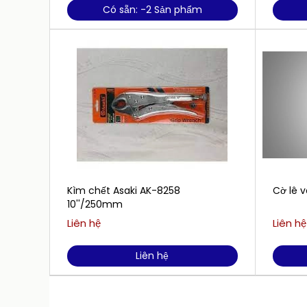
Có sẵn: -2 Sản phẩm
Kìm chết Asaki AK-8258
Cờ lê 
10''/250mm
Liên hệ
Liên hệ
Liên hệ