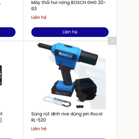
Máy thổi hơi nóng BOSCH GHG 20-
Tô vít
63
806
Liên hệ
Liên h
Liên hệ
ết
Súng rút đinh rive dùng pin Rocol
Kìm c
)
RL-520
Liên hệ
Liên h