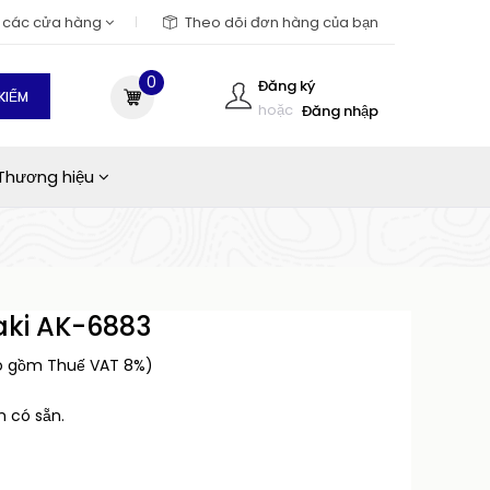
m các cửa hàng
Theo dõi đơn hàng của bạn
0
Đăng ký
KIẾM
hoặc
Đăng nhập
Thương hiệu
saki AK-6883
o gồm Thuế VAT 8%)
 có sẵn.