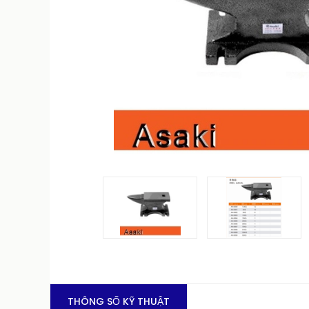
THÔNG SỐ KỸ THUẬT