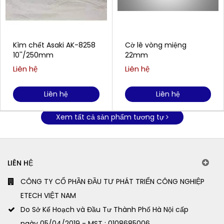
Kìm chết Asaki AK-8258
Cờ lê vòng miệng
10''/250mm
22mm
Liên hệ
Liên hệ
Liên hệ
Liên hệ
Xem tất cả sản phẩm tương tự
LIÊN HỆ
CÔNG TY CỔ PHẦN ĐẦU TƯ PHÁT TRIỂN CÔNG NGHIỆP
ETECH VIỆT NAM
Do Sở Kế Hoạch và Đầu Tư Thành Phố Hà Nội cấp
ngày 05/04/2019 - MST : 0108685006