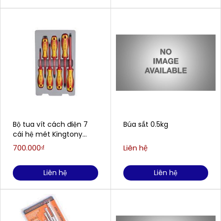
Bộ tua vít cách điện 7
Búa sắt 0.5kg
cái hệ mét Kingtony
30617MR
700.000₫
Liên hệ
Liên hệ
Liên hệ