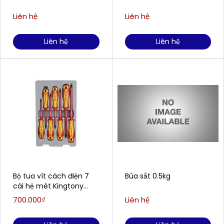
Liên hệ
Liên hệ
Liên hệ
Liên hệ
Bộ tua vít cách điện 7
Búa sắt 0.5kg
cái hệ mét Kingtony
30617MR
700.000₫
Liên hệ