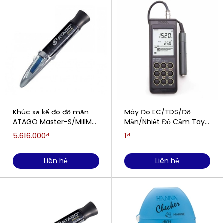
Khúc xạ kế đo độ mặn
Máy Đo EC/TDS/Độ
ATAGO Master-S/MillM
Mặn/Nhiệt Độ Cầm Tay
Alpha (0~100‰)
HANNA HI9835
5.616.000₫
1₫
Liên hệ
Liên hệ