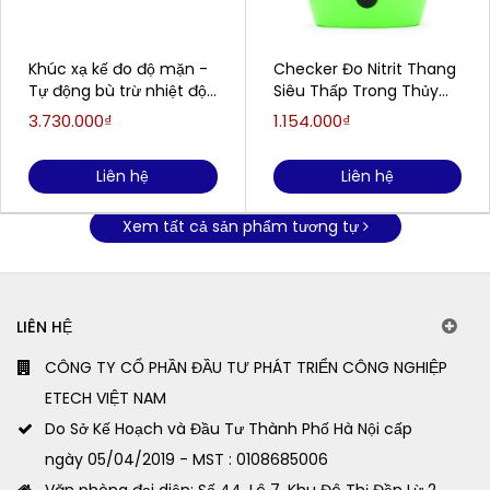
Khúc xạ kế đo độ mặn -
Checker Đo Nitrit Thang
Tự động bù trừ nhiệt độ
Siêu Thấp Trong Thủy
Atago Master-S28alpha
Sản Nước Mặn HANNA
3.730.000₫
1.154.000₫
(0.0 ... 28.0%)
HI764
Liên hệ
Liên hệ
Xem tất cả sản phẩm tương tự
LIÊN HỆ
CÔNG TY CỔ PHẦN ĐẦU TƯ PHÁT TRIỂN CÔNG NGHIỆP
ETECH VIỆT NAM
Do Sở Kế Hoạch và Đầu Tư Thành Phố Hà Nội cấp
ngày 05/04/2019 - MST : 0108685006