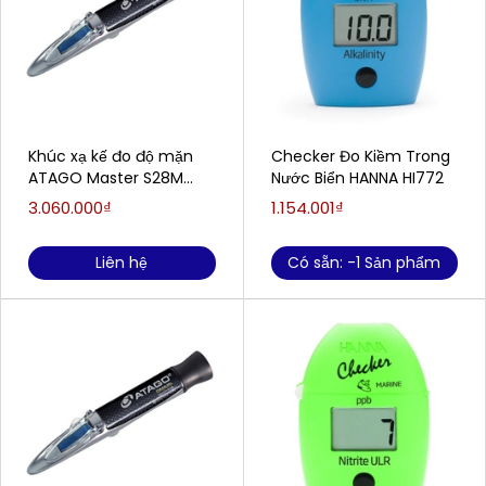
Khúc xạ kế đo độ mặn
Checker Đo Kiềm Trong
ATAGO Master S28M
Nước Biển HANNA HI772
(0.0…28.0%)
3.060.000₫
1.154.001₫
Liên hệ
Có sẵn: -1 Sản phẩm