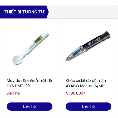
THIẾT BỊ TƯƠNG TỰ
Máy đo độ mặn/nhiệt độ
Khúc xạ kế đo độ mặn
DYS DMT-20
ATAGO Master-S/Mill
Alpha (0~100‰)
Liên hệ
5.180.000₫
Liên hệ
Liên hệ