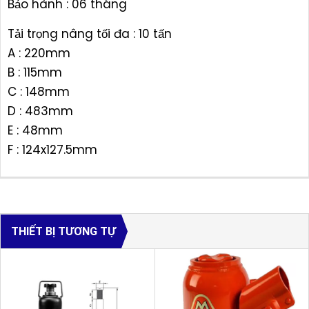
Bảo hành : 06 tháng
Tải trọng nâng tối đa : 10 tấn
A : 220mm
B : 115mm
C : 148mm
D : 483mm
E : 48mm
F : 124x127.5mm
THIẾT BỊ TƯƠNG TỰ