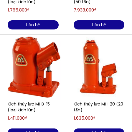
(loại kích lùn)
(50 tấn)
1.765.800₫
7.938.000₫
Liên hệ
Liên hệ
Kích thủy lực MHB-15
Kích thủy lực MH-20 (20
(loại kích lùn)
tấn)
1.411.000₫
1.635.000₫