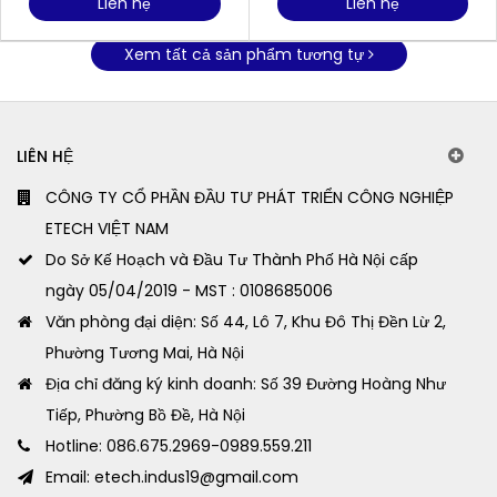
Liên hệ
Liên hệ
Xem tất cả sản phẩm tương tự
LIÊN HỆ
CÔNG TY CỔ PHẦN ĐẦU TƯ PHÁT TRIỂN CÔNG NGHIỆP
ETECH VIỆT NAM
Do Sở Kế Hoạch và Đầu Tư Thành Phố Hà Nội cấp
ngày 05/04/2019 - MST : 0108685006
Văn phòng đại diện: Số 44, Lô 7, Khu Đô Thị Đền Lừ 2,
Phường Tương Mai, Hà Nội
Địa chỉ đăng ký kinh doanh: Số 39 Đường Hoàng Như
Tiếp, Phường Bồ Đề, Hà Nội
Hotline: 086.675.2969-0989.559.211
Email: etech.indus19@gmail.com