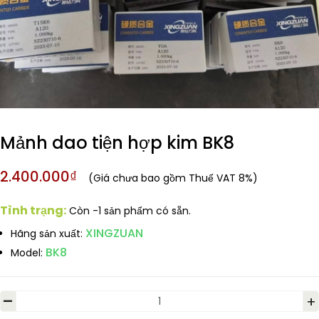
Mảnh dao tiện hợp kim BK8
2.400.000₫
(Giá chưa bao gồm Thuế VAT 8%)
Tình trạng:
Còn -1 sản phẩm có sẵn.
XINGZUAN
Hãng sản xuất:
BK8
Model:
-
+