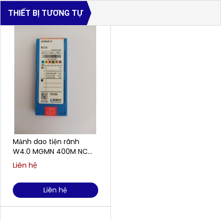
THIẾT BỊ TƯƠNG TỰ
Mảnh dao tiện rãnh
W4.0 MGMN 400M NC
3120
Liên hệ
Liên hệ