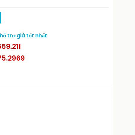
ỗ trợ giá tốt nhất
59.211
75.2969