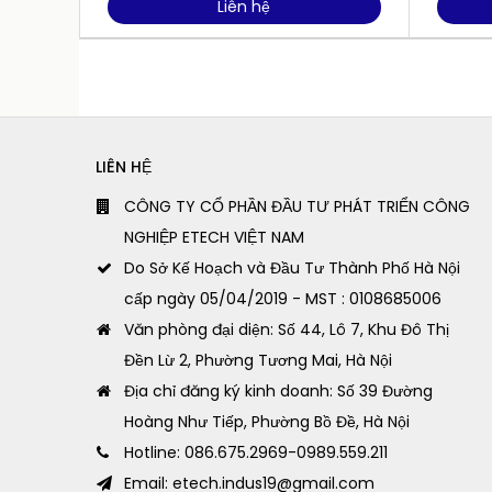
Liên hệ
LIÊN HỆ
CÔNG TY CỔ PHẦN ĐẦU TƯ PHÁT TRIỂN CÔNG
NGHIỆP ETECH VIỆT NAM
Do Sở Kế Hoạch và Đầu Tư Thành Phố Hà Nội
cấp ngày 05/04/2019 - MST : 0108685006
Văn phòng đại diện: Số 44, Lô 7, Khu Đô Thị
Đền Lừ 2, Phường Tương Mai, Hà Nội
Địa chỉ đăng ký kinh doanh: Số 39 Đường
Hoàng Như Tiếp, Phường Bồ Đề, Hà Nội
Hotline: 086.675.2969-0989.559.211
Email: etech.indus19@gmail.com