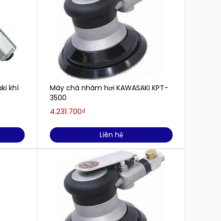
i khí
Máy chà nhám hơi KAWASAKI KPT-
Máy c
3500
7718-6
4.231.700₫
3.478.
Liên hệ