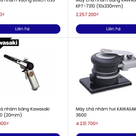
à nhám vuông Bosch GSS
Máy chà nhám băng KAWAS
KPT-7310 (10x330mm)
0₫
2.257.200₫
Liên hệ
Liên hệ
à nhám băng Kawasaki
Máy chà nhám hơi KAWASAK
20 (20mm)
3600
800₫
4.231.700₫