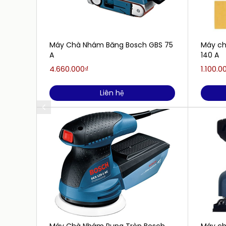
Máy Chà Nhám Băng Bosch GBS 75
Máy ch
A
140 A
4.660.000₫
1.100.0
Liên hệ