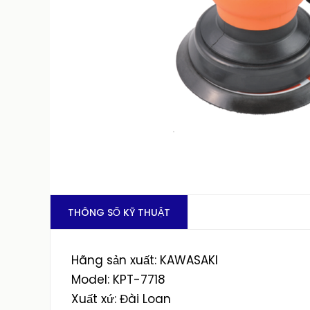
THÔNG SỐ KỸ THUẬT
Hãng sản xuất: KAWASAKI
Model: KPT-7718
Xuất xứ: Đài Loan