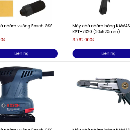
à nhám vuông Bosch GSS
Máy chà nhám băng KAWAS
KPT-7320 (20x520mm)
00₫
3.762.000₫
Liên hệ
Liên hệ