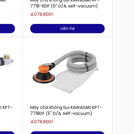
AKI
Máy chà không bụi KAWASAKI KPT-
7718-6DF (6" D/A, self-vacuum)
4.078.800₫
Liên hệ
I KPT-
Máy chà không bụi KAWASAKI KPT-
7718DF (5" D/A, self-vacuum)
4.078.800₫