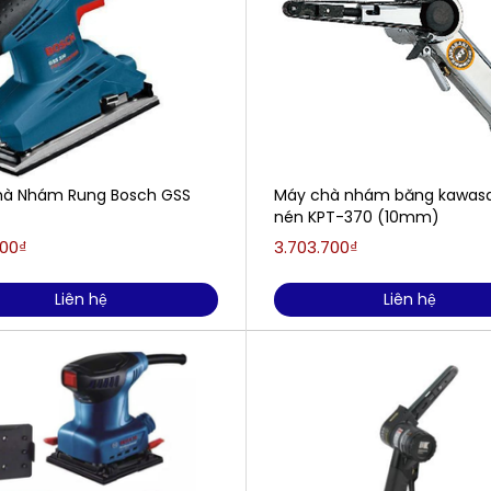
à Nhám Rung Bosch GSS
Máy chà nhám băng kawasak
nén KPT-370 (10mm)
000₫
3.703.700₫
Liên hệ
Liên hệ