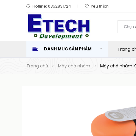
Hotline:
0352831724
Yêu thích
Chọn 
DANH MỤC SẢN PHẨM
Trang c
Trang chủ
Máy chà nhám
Máy chà nhám K