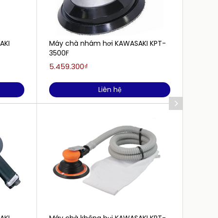
AKI
Máy chà nhám hơi KAWASAKI KPT-
Máy c
3500F
(5" D/
5.459.300₫
3.478.
Liên hệ