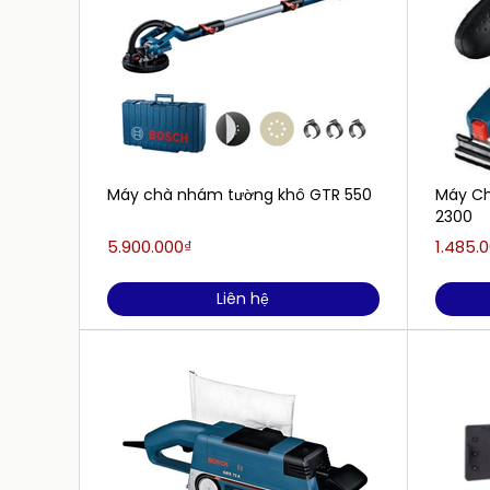
Máy chà nhám tường khô GTR 550
Máy Ch
2300
5.900.000₫
1.485.
Liên hệ