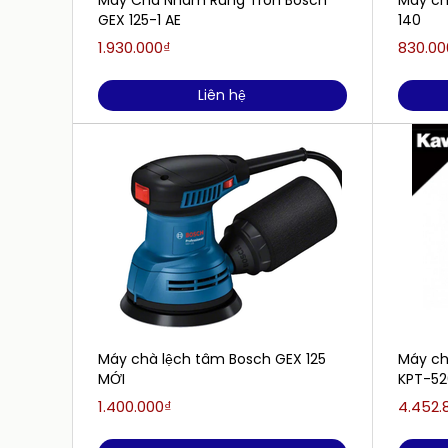
Máy Chà Nhám Rung Tròn Bosch
Máy ch
GEX 125-1 AE
140
1.930.000₫
830.00
Liên hệ
Máy chà lệch tâm Bosch GEX 125
Máy ch
MỚI
KPT-5
1.400.000₫
4.452.