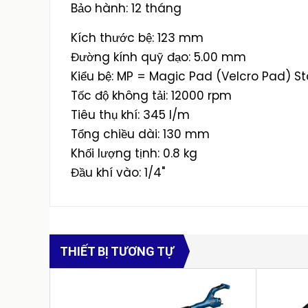
Bảo hành: 12 tháng
Kích thước bệ: 123 mm
Đường kính quỹ đạo: 5.00 mm
Kiểu bệ: MP = Magic Pad (Velcro Pad) S
Tốc độ không tải: 12000 rpm
Tiêu thụ khí: 345 l/m
Tổng chiều dài: 130 mm
Khối lượng tịnh: 0.8 kg
Đầu khí vào: 1/4"
THIẾT BỊ TƯƠNG TỰ